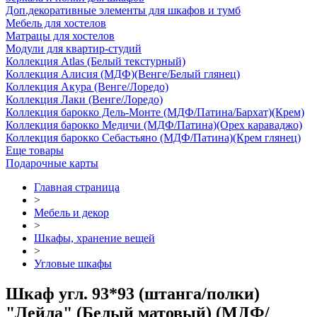
Доп.декоративные элементы для шкафов и тумб
Мебель для хостелов
Матрацы для хостелов
Модули для квартир-студий
Коллекция Atlas (Белый текстурный)
Коллекция Алисия (МДФ)(Венге/Белый глянец)
Коллекция Акура (Венге/Лоредо)
Коллекция Лаки (Венге/Лоредо)
Коллекция барокко Дель-Монте (МДФ/Патина/Бархат)(Крем)
Коллекция барокко Медичи (МДФ/Патина)(Орех караваджо)
Коллекция барокко Себастьяно (МДФ/Патина)(Крем глянец)
Еще товары
Подарочные карты
Главная страница
>
Мебель и декор
>
Шкафы, хранение вещей
>
Угловые шкафы
Шкаф угл. 93*93 (штанга/полки)
"Лейла" (Белый матовый) (МДФ/