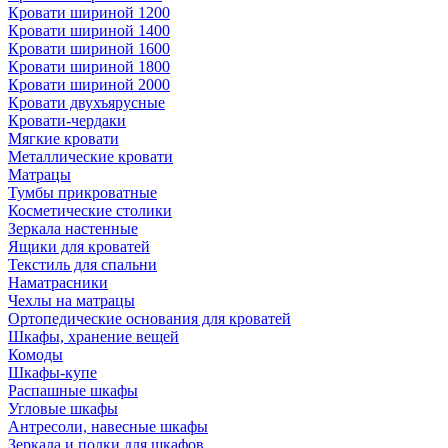
Кровати шириной 1200
Кровати шириной 1400
Кровати шириной 1600
Кровати шириной 1800
Кровати шириной 2000
Кровати двухъярусные
Кровати-чердаки
Мягкие кровати
Металлические кровати
Матрацы
Тумбы прикроватные
Косметические столики
Зеркала настенные
Ящики для кроватей
Текстиль для спальни
Наматрасники
Чехлы на матрацы
Ортопедические основания для кроватей
Шкафы, хранение вещей
Комоды
Шкафы-купе
Распашные шкафы
Угловые шкафы
Антресоли, навесные шкафы
Зеркала и полки для шкафов