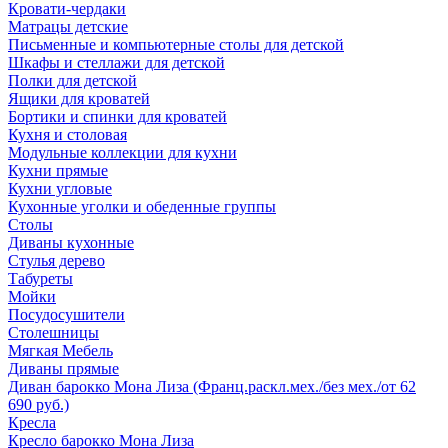
Кровати-чердаки
Матрацы детские
Письменные и компьютерные столы для детской
Шкафы и стеллажи для детской
Полки для детской
Ящики для кроватей
Бортики и спинки для кроватей
Кухня и столовая
Модульные коллекции для кухни
Кухни прямые
Кухни угловые
Кухонные уголки и обеденные группы
Столы
Диваны кухонные
Стулья дерево
Табуреты
Мойки
Посудосушители
Столешницы
Мягкая Мебель
Диваны прямые
Диван барокко Мона Лиза (Франц.раскл.мех./без мех./от 62
690 руб.)
Кресла
Кресло барокко Мона Лиза