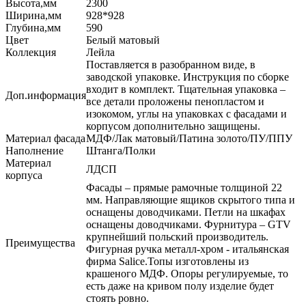
Высота,мм
2300
Ширина,мм
928*928
Глубина,мм
590
Цвет
Белый матовый
Коллекция
Лейла
Поставляется в разобранном виде, в
заводской упаковке. Инструкция по сборке
входит в комплект. Тщательная упаковка –
Доп.информация
все детали проложены пенопластом и
изокомом, углы на упаковках с фасадами и
корпусом дополнительно защищены.
Материал фасада
МДФ/Лак матовый/Патина золото/ПУ/ППУ
Наполнение
Штанга/Полки
Материал
ЛДСП
корпуса
Фасады – прямые рамочные толщиной 22
мм. Направляющие ящиков скрытого типа и
оснащены доводчиками. Петли на шкафах
оснащены доводчиками. Фурнитура – GTV
крупнейший польский производитель.
Преимущества
Фигурная ручка металл-хром - итальянская
фирма Salice.Топы изготовлены из
крашеного МДФ. Опоры регулируемые, то
есть даже на кривом полу изделие будет
стоять ровно.