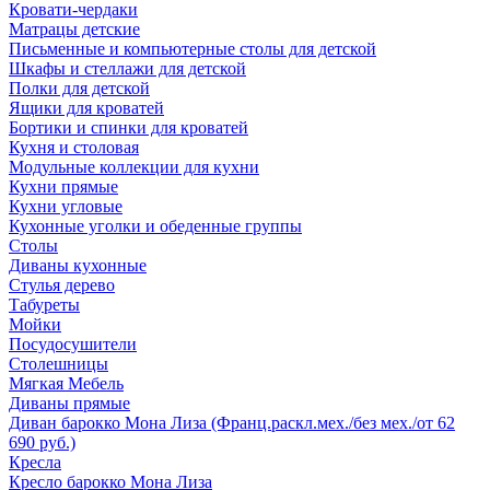
Кровати-чердаки
Матрацы детские
Письменные и компьютерные столы для детской
Шкафы и стеллажи для детской
Полки для детской
Ящики для кроватей
Бортики и спинки для кроватей
Кухня и столовая
Модульные коллекции для кухни
Кухни прямые
Кухни угловые
Кухонные уголки и обеденные группы
Столы
Диваны кухонные
Стулья дерево
Табуреты
Мойки
Посудосушители
Столешницы
Мягкая Мебель
Диваны прямые
Диван барокко Мона Лиза (Франц.раскл.мех./без мех./от 62
690 руб.)
Кресла
Кресло барокко Мона Лиза