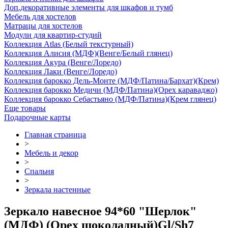
Доп.декоративные элементы для шкафов и тумб
Мебель для хостелов
Матрацы для хостелов
Модули для квартир-студий
Коллекция Atlas (Белый текстурный)
Коллекция Алисия (МДФ)(Венге/Белый глянец)
Коллекция Акура (Венге/Лоредо)
Коллекция Лаки (Венге/Лоредо)
Коллекция барокко Дель-Монте (МДФ/Патина/Бархат)(Крем)
Коллекция барокко Медичи (МДФ/Патина)(Орех караваджо)
Коллекция барокко Себастьяно (МДФ/Патина)(Крем глянец)
Еще товары
Подарочные карты
Главная страница
>
Мебель и декор
>
Спальня
>
Зеркала настенные
Зеркало навесное 94*60 "Шерлок"
(МДФ) (Орех шоколадный)Gl/Sh7