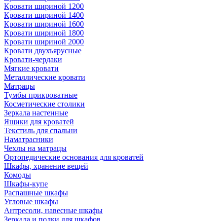
Кровати шириной 1200
Кровати шириной 1400
Кровати шириной 1600
Кровати шириной 1800
Кровати шириной 2000
Кровати двухъярусные
Кровати-чердаки
Мягкие кровати
Металлические кровати
Матрацы
Тумбы прикроватные
Косметические столики
Зеркала настенные
Ящики для кроватей
Текстиль для спальни
Наматрасники
Чехлы на матрацы
Ортопедические основания для кроватей
Шкафы, хранение вещей
Комоды
Шкафы-купе
Распашные шкафы
Угловые шкафы
Антресоли, навесные шкафы
Зеркала и полки для шкафов