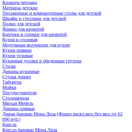
Кровати-чердаки
Матрацы детские
Письменные и компьютерные столы для детской
Шкафы и стеллажи для детской
Полки для детской
Ящики для кроватей
Бортики и спинки для кроватей
Кухня и столовая
Модульные коллекции для кухни
Кухни прямые
Кухни угловые
Кухонные уголки и обеденные группы
Столы
Диваны кухонные
Стулья дерево
Табуреты
Мойки
Посудосушители
Столешницы
Мягкая Мебель
Диваны прямые
Диван барокко Мона Лиза (Франц.раскл.мех./без мех./от 62
690 руб.)
Кресла
Кресло барокко Мона Лиза