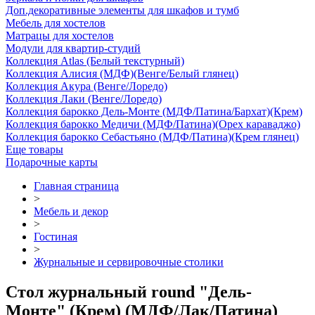
Доп.декоративные элементы для шкафов и тумб
Мебель для хостелов
Матрацы для хостелов
Модули для квартир-студий
Коллекция Atlas (Белый текстурный)
Коллекция Алисия (МДФ)(Венге/Белый глянец)
Коллекция Акура (Венге/Лоредо)
Коллекция Лаки (Венге/Лоредо)
Коллекция барокко Дель-Монте (МДФ/Патина/Бархат)(Крем)
Коллекция барокко Медичи (МДФ/Патина)(Орех караваджо)
Коллекция барокко Себастьяно (МДФ/Патина)(Крем глянец)
Еще товары
Подарочные карты
Главная страница
>
Мебель и декор
>
Гостиная
>
Журнальные и сервировочные столики
Стол журнальный round "Дель-
Монте" (Крем) (МДФ/Лак/Патина)