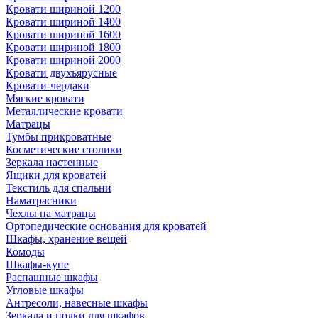
Кровати шириной 1200
Кровати шириной 1400
Кровати шириной 1600
Кровати шириной 1800
Кровати шириной 2000
Кровати двухъярусные
Кровати-чердаки
Мягкие кровати
Металлические кровати
Матрацы
Тумбы прикроватные
Косметические столики
Зеркала настенные
Ящики для кроватей
Текстиль для спальни
Наматрасники
Чехлы на матрацы
Ортопедические основания для кроватей
Шкафы, хранение вещей
Комоды
Шкафы-купе
Распашные шкафы
Угловые шкафы
Антресоли, навесные шкафы
Зеркала и полки для шкафов