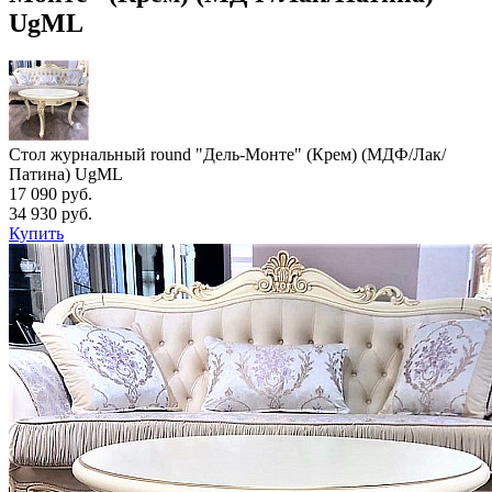
UgML
Стол журнальный round "Дель-Монте" (Крем) (МДФ/Лак/
Патина) UgML
17 090 руб.
34 930 руб.
Купить