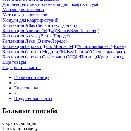
Доп.декоративные элементы для шкафов и тумб
Мебель для хостелов
Матрацы для хостелов
Модули для квартир-студий
Коллекция Atlas (Белый текстурный)
Коллекция Алисия (МДФ)(Венге/Белый глянец)
Коллекция Акура (Венге/Лоредо)
Коллекция Лаки (Венге/Лоредо)
Коллекция барокко Дель-Монте (МДФ/Патина/Бархат)(Крем)
Коллекция барокко Медичи (МДФ/Патина)(Орех караваджо)
Коллекция барокко Себастьяно (МДФ/Патина)(Крем глянец)
Еще товары
Подарочные карты
Главная страница
>
Еще товары
>
Подарочные карты
Большое спасибо
Скрыть фильтры
Поиск по разделу