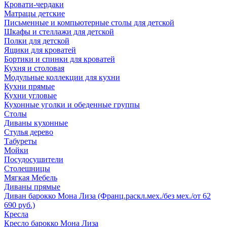
Кровати-чердаки
Матрацы детские
Письменные и компьютерные столы для детской
Шкафы и стеллажи для детской
Полки для детской
Ящики для кроватей
Бортики и спинки для кроватей
Кухня и столовая
Модульные коллекции для кухни
Кухни прямые
Кухни угловые
Кухонные уголки и обеденные группы
Столы
Диваны кухонные
Стулья дерево
Табуреты
Мойки
Посудосушители
Столешницы
Мягкая Мебель
Диваны прямые
Диван барокко Мона Лиза (Франц.раскл.мех./без мех./от 62
690 руб.)
Кресла
Кресло барокко Мона Лиза