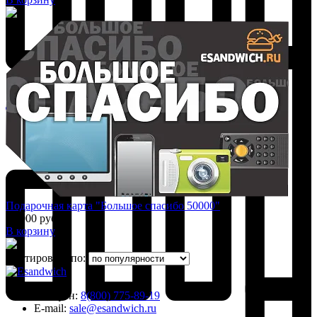
Добавить к сравнению
Подарочная карта "Большое спасибо 50000"
50 000 руб.
В корзину
Сортировать по:
Телефон:
8(800) 775-89-19
E-mail:
sale@esandwich.ru