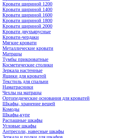
Кровати шириной 1200
Кровати шириной 1400
Кровати шириной 1600
Кровати шириной 1800
Кровати шириной 2000
Кровати двухъярусные
Кровати-чердаки
Мягкие кровати
Металлические кровати
Матрацы
Тумбы прикроватные
Косметические столики
Зеркала настенные
Ящики для кроватей
Текстиль для спальни
Наматрасники
Чехлы на матрацы
Ортопедические основания для кроватей
Шкафы, хранение вещей
Комоды
Шкафы-купе
Распашные шкафы
Угловые шкафы
Антресоли, навесные шкафы
Зеркала и полки для шкафов