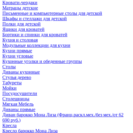
Кровати-чердаки
Матрацы детские
Письменные и компьютерные столы для детской
Шкафы и стеллажи для детской
Полки для детской
Ящики для кроватей
Бортики и спинки для кроватей
Кухня и столовая
Модульные коллекции для кухни
Кухни прямые
Кухни угловые
Кухонные уголки и обеденные группы
Столы
Диваны кухонные
Стулья дерево
Табуреты
Мойки
Посудосушители
Столешницы
Мягкая Мебель
Диваны прямые
Диван барокко Мона Лиза (Франц.раскл.мех./без мех./от 62
690 руб.)
Кресла
Кресло барокко Мона Лиза