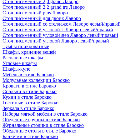
Стол письменный 2,0 grand Лаворо
Стол письменный 2,2 grand tre Лаворо
Стол письменный plus Лаворо
Стол письменный для двоих Лаворо
Стол письменный со стеллажом Лаворо левый/правый
Стол письменный угловой L Лаворо левый/правый
Стол письменный угловой step Лаворо левый/правый
Стол письменный угловой Лаворо левый/правый
Тумбы прикроватные
Шкафы, хранение вещей
Распашные шкафы
Угловые шкафы
Шкафы-купе
Мебель в стиле Барокко
Модульные коллекции Барокко
Кровати в стиле Барокко
Спальни в стиле Барокко
Кухни в стиле Барокко
Гостиные в стиле Барокко
Зеркала в стиле Барокко
Наборы мягкой мебели в стиле Барокко
Обеденные группы в стиле Барокко
Журнальные столики в стиле Барокко
Обеденные столы в стиле Барокко
Банкетки в стиле Барокко