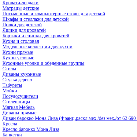
Кровати-чердаки
Матрацы детские
Письменные и компьютерные столы для детской
Шкафы и стеллажи для детской
Полки для детской
Ящики для кроватей
Бортики и спинки для кроватей
Кухня и столовая
Модульные коллекции для кухни
Кухни прямые
Кухни угловые
Кухонные уголки и обеденные группы
Столы
Диваны кухонные
Стулья дерево
Табуреты
Мойки
Посудосушители
Столешницы
Мягкая Мебель
Диваны прямые
Диван барокко Мона Лиза (Франц.раскл.мех./без мех./от 62 690 
Кресла
Кресло барокко Мона Лиза
Банкетки