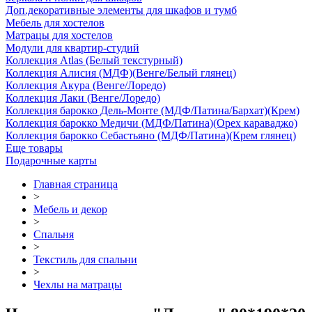
Доп.декоративные элементы для шкафов и тумб
Мебель для хостелов
Матрацы для хостелов
Модули для квартир-студий
Коллекция Atlas (Белый текстурный)
Коллекция Алисия (МДФ)(Венге/Белый глянец)
Коллекция Акура (Венге/Лоредо)
Коллекция Лаки (Венге/Лоредо)
Коллекция барокко Дель-Монте (МДФ/Патина/Бархат)(Крем)
Коллекция барокко Медичи (МДФ/Патина)(Орех караваджо)
Коллекция барокко Себастьяно (МДФ/Патина)(Крем глянец)
Еще товары
Подарочные карты
Главная страница
>
Мебель и декор
>
Спальня
>
Текстиль для спальни
>
Чехлы на матрацы