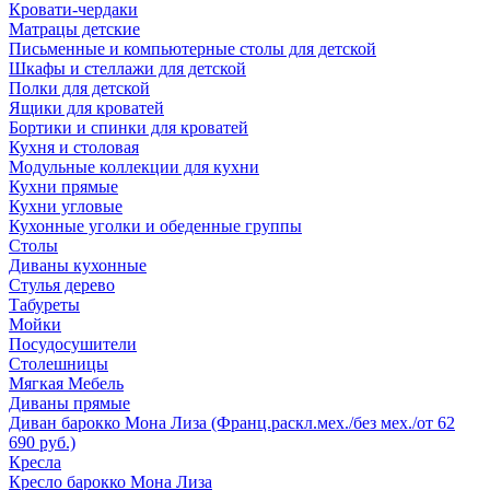
Кровати-чердаки
Матрацы детские
Письменные и компьютерные столы для детской
Шкафы и стеллажи для детской
Полки для детской
Ящики для кроватей
Бортики и спинки для кроватей
Кухня и столовая
Модульные коллекции для кухни
Кухни прямые
Кухни угловые
Кухонные уголки и обеденные группы
Столы
Диваны кухонные
Стулья дерево
Табуреты
Мойки
Посудосушители
Столешницы
Мягкая Мебель
Диваны прямые
Диван барокко Мона Лиза (Франц.раскл.мех./без мех./от 62
690 руб.)
Кресла
Кресло барокко Мона Лиза