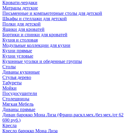
Кровати-чердаки
Матрацы детские
Письменные и компьютерные столы для детской
Шкафы и стеллажи для детской
Полки для детской
Ящики для кроватей
Бортики и спинки для кроватей
Кухня и столовая
Модульные коллекции для кухни
Кухни прямые
Кухни угловые
Кухонные уголки и обеденные группы
Столы
Диваны кухонные
Стулья дерево
Табуреты
Мойки
Посудосушители
Столешницы
Мягкая Мебель
Диваны прямые
Диван барокко Мона Лиза (Франц.раскл.мех./без мех./от 62
690 руб.)
Кресла
Кресло барокко Мона Лиза