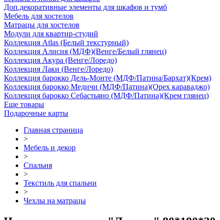
Доп.декоративные элементы для шкафов и тумб
Мебель для хостелов
Матрацы для хостелов
Модули для квартир-студий
Коллекция Atlas (Белый текстурный)
Коллекция Алисия (МДФ)(Венге/Белый глянец)
Коллекция Акура (Венге/Лоредо)
Коллекция Лаки (Венге/Лоредо)
Коллекция барокко Дель-Монте (МДФ/Патина/Бархат)(Крем)
Коллекция барокко Медичи (МДФ/Патина)(Орех караваджо)
Коллекция барокко Себастьяно (МДФ/Патина)(Крем глянец)
Еще товары
Подарочные карты
Главная страница
>
Мебель и декор
>
Спальня
>
Текстиль для спальни
>
Чехлы на матрацы