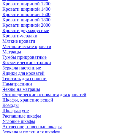
Кровати шириной 1200
Кровати шириной 1400
Кровати шириной 1600
Кровати шириной 1800
Кровати шириной 2000
Кровати двухъярусные
Кровати-чердаки
Мягкие кровати
Металлические кровати
Матрацы
Тумбы прикроватные
Косметические столики
Зеркала настенные
Ящики для кроватей
Текстиль для спальни
Наматрасники
Чехлы на матрацы
Ортопедические основания для кроватей
Шкафы, хранение вещей
Комоды
Шкафы-купе
Распашные шкафы
Угловые шкафы
Антресоли, навесные шкафы
Зеркала и полки для шкафов