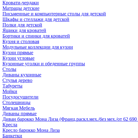
Кровати-чердаки
Матрацы детские
Письменные и компьютерные столы для детской
Шкафы и стеллажи для детской
Полки для детской
Ящики для кроватей
Бортики и спинки для кроватей
Кухня и столовая
Модульные коллекции для кухни
Кухни прямые
Кухни угловые
Кухонные уголки и обеденные группы
Столы
Диваны кухонные
Стулья дерево
Табуреты
Мойки
Посудосушители
Столешницы
Мягкая Мебель
Диваны прямые
Диван барокко Мона Лиза (Франц.раскл.мех./без мех./от 62 690 
Кресла
Кресло барокко Мона Лиза
Банкетки