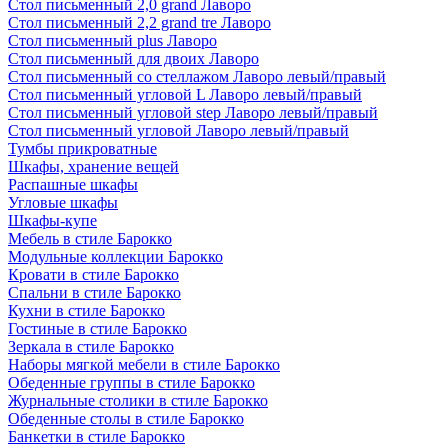
Стол письменный 2,0 grand Лаворо
Стол письменный 2,2 grand tre Лаворо
Стол письменный plus Лаворо
Стол письменный для двоих Лаворо
Стол письменный со стеллажом Лаворо левый/правый
Стол письменный угловой L Лаворо левый/правый
Стол письменный угловой step Лаворо левый/правый
Стол письменный угловой Лаворо левый/правый
Тумбы прикроватные
Шкафы, хранение вещей
Распашные шкафы
Угловые шкафы
Шкафы-купе
Мебель в стиле Барокко
Модульные коллекции Барокко
Кровати в стиле Барокко
Спальни в стиле Барокко
Кухни в стиле Барокко
Гостиные в стиле Барокко
Зеркала в стиле Барокко
Наборы мягкой мебели в стиле Барокко
Обеденные группы в стиле Барокко
Журнальные столики в стиле Барокко
Обеденные столы в стиле Барокко
Банкетки в стиле Барокко