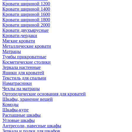
Кровати шириной 1200
Кровати шириной 1400
Кровати шириной 1600
Кровати шириной 1800
Кровати шириной 2000
Кровати двухъярусные
Кровати-чердаки
Мягкие кровати
Металлические кровати
Матрацы
Тумбы прикроватные
Косметические столики
Зеркала настенные
Ящики для кроватей
Текстиль для спальни
Наматрасники
Чехлы на матрацы
Ортопедические основания для кроватей
Шкафы, хранение вещей
Комоды
Шкафы-купе
Распашные шкафы
Угловые шкафы
Антресоли, навесные шкафы
Зеркала и полки для шкафов