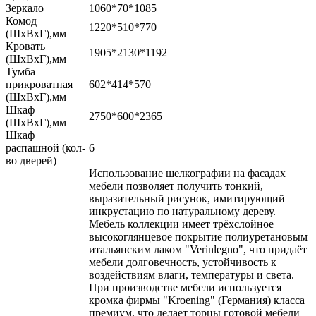
Зеркало
1060*70*1085
Комод
1220*510*770
(ШхВхГ),мм
Кровать
1905*2130*1192
(ШхВхГ),мм
Тумба
прикроватная
602*414*570
(ШхВхГ),мм
Шкаф
2750*600*2365
(ШхВхГ),мм
Шкаф
распашной (кол-
6
во дверей)
Использование шелкографии на фасадах
мебели позволяет получить тонкий,
выразительный рисунок, имитирующий
инкрустацию по натуральному дереву.
Мебель коллекции имеет трёхслойное
высокоглянцевое покрытие полиуретановым
итальянским лаком "Verinlegno", что придаёт
мебели долговечность, устойчивость к
воздействиям влаги, температуры и света.
При производстве мебели используется
кромка фирмы "Kroening" (Германия) класса
премиум, что делает торцы готовой мебели