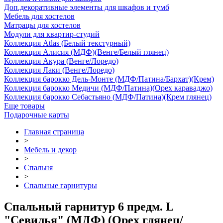
Доп.декоративные элементы для шкафов и тумб
Мебель для хостелов
Матрацы для хостелов
Модули для квартир-студий
Коллекция Atlas (Белый текстурный)
Коллекция Алисия (МДФ)(Венге/Белый глянец)
Коллекция Акура (Венге/Лоредо)
Коллекция Лаки (Венге/Лоредо)
Коллекция барокко Дель-Монте (МДФ/Патина/Бархат)(Крем)
Коллекция барокко Медичи (МДФ/Патина)(Орех караваджо)
Коллекция барокко Себастьяно (МДФ/Патина)(Крем глянец)
Еще товары
Подарочные карты
Главная страница
>
Мебель и декор
>
Спальня
>
Спальные гарнитуры
Спальный гарнитур 6 предм. L
"Севилья" (МДФ) (Орех глянец/