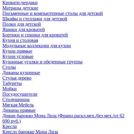
Кровати-чердаки
Матрацы детские
Письменные и компьютерные столы для детской
Шкафы и стеллажи для детской
Полки для детской
Ящики для кроватей
Бортики и спинки для кроватей
Кухня и столовая
Модульные коллекции для кухни
Кухни прямые
Кухни угловые
Кухонные уголки и обеденные группы
Столы
Диваны кухонные
Стулья дерево
Табуреты
Мойки
Посудосушители
Столешницы
Мягкая Мебель
Диваны прямые
Диван барокко Мона Лиза (Франц.раскл.мех./без мех./от 62
690 руб.)
Кресла
Кресло барокко Мона Лиза