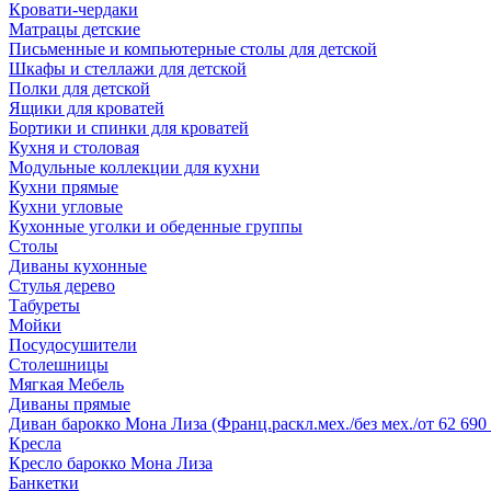
Кровати-чердаки
Матрацы детские
Письменные и компьютерные столы для детской
Шкафы и стеллажи для детской
Полки для детской
Ящики для кроватей
Бортики и спинки для кроватей
Кухня и столовая
Модульные коллекции для кухни
Кухни прямые
Кухни угловые
Кухонные уголки и обеденные группы
Столы
Диваны кухонные
Стулья дерево
Табуреты
Мойки
Посудосушители
Столешницы
Мягкая Мебель
Диваны прямые
Диван барокко Мона Лиза (Франц.раскл.мех./без мех./от 62 690 
Кресла
Кресло барокко Мона Лиза
Банкетки