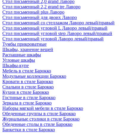
Стол письменный 2,0 grand Лаворо
Стол письменный 2,2 grand tre Лаворо
Стол письменный plus Лаворо
Стол письменный для двоих Лаворо
Стол письменный со стеллажом Лаворо левый/правый
Стол письменный угловой L Лаворо левый/правый
Стол письменный угловой step Лаворо левый/правый
Стол письменный угловой Лаворо левый/правый
Тумбы прикроватные
Шкафы, хранение вещей
Распашные шкафы
Угловые шкафы
Шкафы-купе
Мебель в стиле Барокко
Модульные коллекции Барокко
Кровати в стиле Барокко
Спальни в стиле Барокко
Кухни в стиле Барокко
Гостиные в стиле Барокко
Зеркала в стиле Барокко
Наборы мягкой мебели в стиле Барокко
Обеденные группы в стиле Барокко
Журнальные столики в стиле Барокко
Обеденные столы в стиле Барокко
Банкетки в стиле Барокко