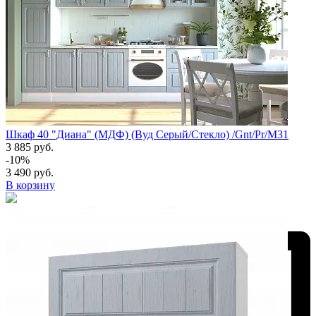
Шкаф 40 "Диана" (МДФ) (Вуд Серый/Стекло) /Gnt/Pr/М31
3 885 руб.
-10%
3 490 руб.
В корзину