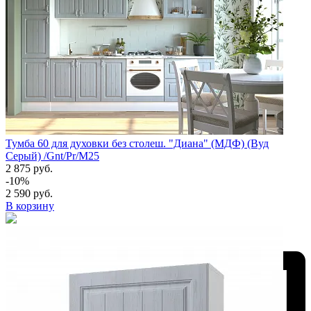
Тумба 60 для духовки без столеш. "Диана" (МДФ) (Вуд
Серый) /Gnt/Pr/М25
2 875 руб.
-10%
2 590 руб.
В корзину