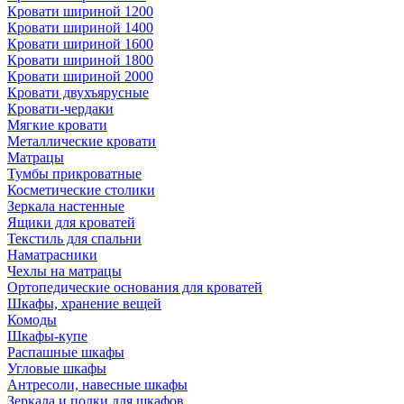
Кровати шириной 1200
Кровати шириной 1400
Кровати шириной 1600
Кровати шириной 1800
Кровати шириной 2000
Кровати двухъярусные
Кровати-чердаки
Мягкие кровати
Металлические кровати
Матрацы
Тумбы прикроватные
Косметические столики
Зеркала настенные
Ящики для кроватей
Текстиль для спальни
Наматрасники
Чехлы на матрацы
Ортопедические основания для кроватей
Шкафы, хранение вещей
Комоды
Шкафы-купе
Распашные шкафы
Угловые шкафы
Антресоли, навесные шкафы
Зеркала и полки для шкафов