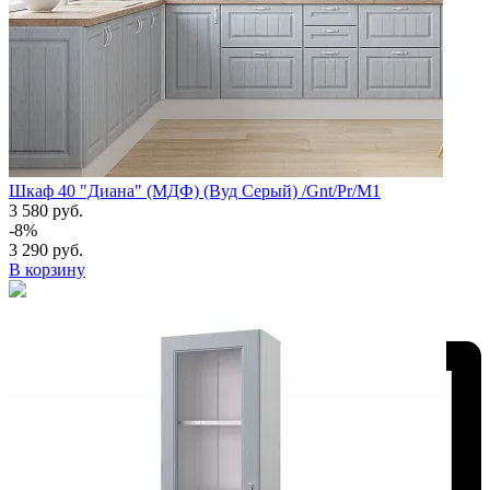
Шкаф 40 "Диана" (МДФ) (Вуд Серый) /Gnt/Pr/М1
3 580 руб.
-8%
3 290 руб.
В корзину