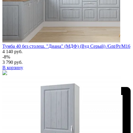
Тумба 40 без столеш. "Диана" (МДФ) (Вуд Серый) /Gnt/Pr/М16
4 140 руб.
-8%
3 790 руб.
В корзину