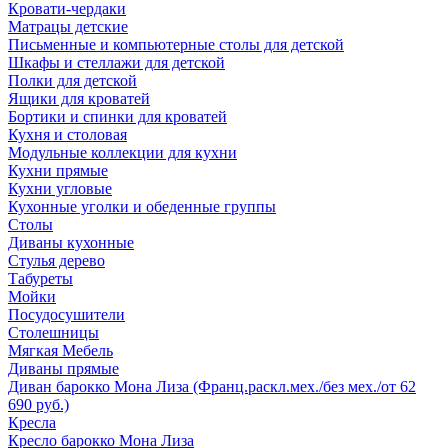
Кровати-чердаки
Матрацы детские
Письменные и компьютерные столы для детской
Шкафы и стеллажи для детской
Полки для детской
Ящики для кроватей
Бортики и спинки для кроватей
Кухня и столовая
Модульные коллекции для кухни
Кухни прямые
Кухни угловые
Кухонные уголки и обеденные группы
Столы
Диваны кухонные
Стулья дерево
Табуреты
Мойки
Посудосушители
Столешницы
Мягкая Мебель
Диваны прямые
Диван барокко Мона Лиза (Франц.раскл.мех./без мех./от 62
690 руб.)
Кресла
Кресло барокко Мона Лиза