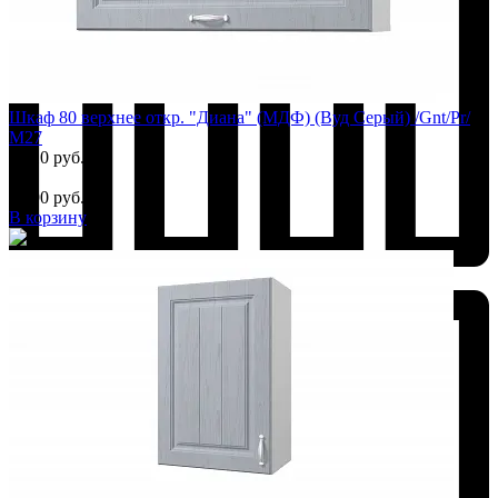
Шкаф 80 верхнее откр. "Диана" (МДФ) (Вуд Серый) /Gnt/Pr/
М27
3 910 руб.
-8%
3 590 руб.
В корзину
Добавить к сравнению