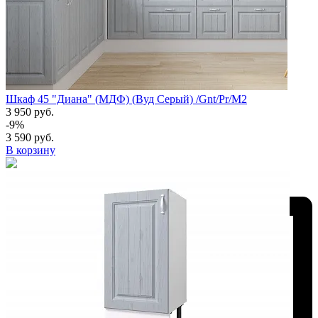
Шкаф 45 "Диана" (МДФ) (Вуд Серый) /Gnt/Pr/М2
3 950 руб.
-9%
3 590 руб.
В корзину