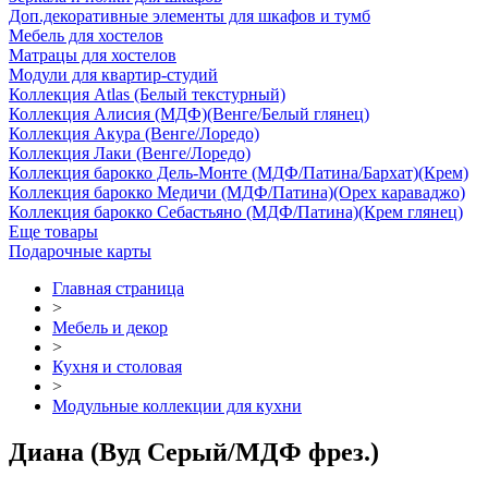
Доп.декоративные элементы для шкафов и тумб
Мебель для хостелов
Матрацы для хостелов
Модули для квартир-студий
Коллекция Atlas (Белый текстурный)
Коллекция Алисия (МДФ)(Венге/Белый глянец)
Коллекция Акура (Венге/Лоредо)
Коллекция Лаки (Венге/Лоредо)
Коллекция барокко Дель-Монте (МДФ/Патина/Бархат)(Крем)
Коллекция барокко Медичи (МДФ/Патина)(Орех караваджо)
Коллекция барокко Себастьяно (МДФ/Патина)(Крем глянец)
Еще товары
Подарочные карты
Главная страница
>
Мебель и декор
>
Кухня и столовая
>
Модульные коллекции для кухни
Диана (Вуд Серый/МДФ фрез.)