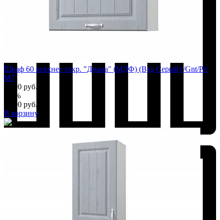
Шкаф 60 верхнее откр. "Диана" (МДФ) (Вуд Серый) /Gnt/Pr/
М7
2 990 руб.
-10%
2 690 руб.
В корзину
Добавить к сравнению