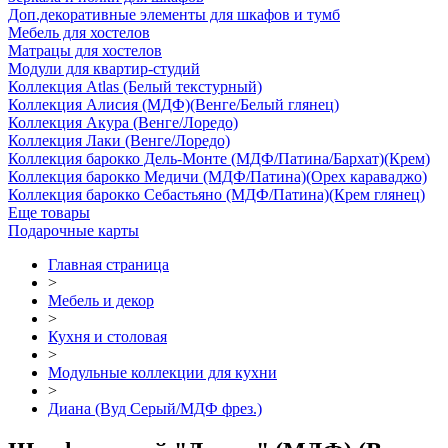
Доп.декоративные элементы для шкафов и тумб
Мебель для хостелов
Матрацы для хостелов
Модули для квартир-студий
Коллекция Atlas (Белый текстурный)
Коллекция Алисия (МДФ)(Венге/Белый глянец)
Коллекция Акура (Венге/Лоредо)
Коллекция Лаки (Венге/Лоредо)
Коллекция барокко Дель-Монте (МДФ/Патина/Бархат)(Крем)
Коллекция барокко Медичи (МДФ/Патина)(Орех караваджо)
Коллекция барокко Себастьяно (МДФ/Патина)(Крем глянец)
Еще товары
Подарочные карты
Главная страница
>
Мебель и декор
>
Кухня и столовая
>
Модульные коллекции для кухни
>
Диана (Вуд Серый/МДФ фрез.)