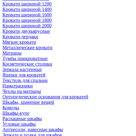
Кровати шириной 1200
Кровати шириной 1400
Кровати шириной 1600
Кровати шириной 1800
Кровати шириной 2000
Кровати двухъярусные
Кровати-чердаки
Мягкие кровати
Металлические кровати
Матрацы
Тумбы прикроватные
Косметические столики
Зеркала настенные
Ящики для кроватей
Текстиль для спальни
Наматрасники
Чехлы на матрацы
Ортопедические основания для кроватей
Шкафы, хранение вещей
Комоды
Шкафы-купе
Распашные шкафы
Угловые шкафы
Антресоли, навесные шкафы
Зеркала и полки для шкафов