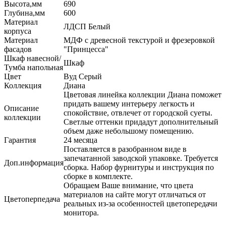
Высота,мм
690
Глубина,мм
600
Материал
ЛДСП Белый
корпуса
Материал
МДФ с древесной текстурой и фрезеровкой
фасадов
"Принцесса"
Шкаф навесной/
Шкаф
Тумба напольная
Цвет
Вуд Серый
Коллекция
Диана
Цветовая линейка коллекции Диана поможет
придать вашему интерьеру легкость и
Описание
спокойствие, отвлечет от городской суеты.
коллекции
Светлые оттенки придадут дополнительный
объем даже небольшому помещению.
Гарантия
24 месяца
Поставляется в разобранном виде в
запечатанной заводской упаковке. Требуется
Доп.информация
сборка. Набор фурнитуры и инструкция по
сборке в комплекте.
Обращаем Ваше внимание, что цвета
материалов на сайте могут отличаться от
Цветоперпедача
реальных из-за особенностей цветопередачи
монитора.