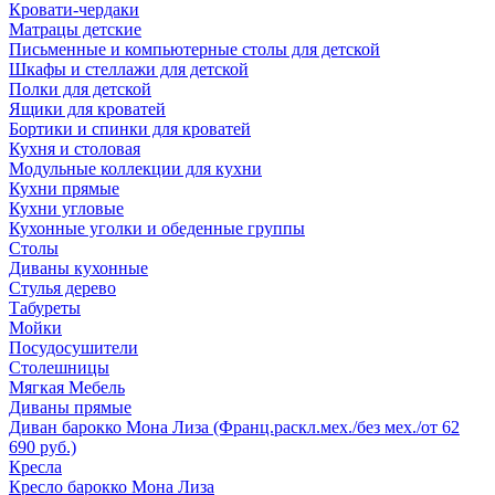
Кровати-чердаки
Матрацы детские
Письменные и компьютерные столы для детской
Шкафы и стеллажи для детской
Полки для детской
Ящики для кроватей
Бортики и спинки для кроватей
Кухня и столовая
Модульные коллекции для кухни
Кухни прямые
Кухни угловые
Кухонные уголки и обеденные группы
Столы
Диваны кухонные
Стулья дерево
Табуреты
Мойки
Посудосушители
Столешницы
Мягкая Мебель
Диваны прямые
Диван барокко Мона Лиза (Франц.раскл.мех./без мех./от 62
690 руб.)
Кресла
Кресло барокко Мона Лиза