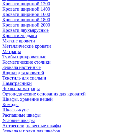
Кровати шириной 1200
Кровати шириной 1400
Кровати шириной 1600
Кровати шириной 1800
Кровати шириной 2000
Кровати двухъярусные
Кровати-чердаки
Мягкие кровати
Металлические кровати
Матрацы
Тумбы прикроватные
Косметические столики
Зеркала настенные
Ящики для кроватей
Текстиль для спальни
Наматрасники
Чехлы на матрацы
Ортопедические основания для кроватей
Шкафы, хранение вещей
Комоды
Шкафы-купе
Распашные шкафы
Угловые шкафы
Антресоли, навесные шкафы
Зеркала и полки для шкафов