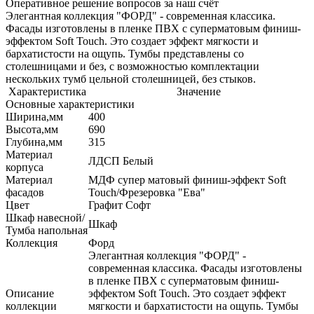
Оперативное решение вопросов за наш счёт
Элегантная коллекция "ФОРД" - современная классика.
Фасады изготовлены в пленке ПВХ с суперматовым финиш-
эффектом Soft Touch. Это создает эффект мягкости и
бархатистости на ощупь. Тумбы представлены со
столешницами и без, с возможностью комплектации
нескольких тумб цельной столешницей, без стыков.
Характеристика
Значение
Основные характеристики
Ширина,мм
400
Высота,мм
690
Глубина,мм
315
Материал
ЛДСП Белый
корпуса
Материал
МДФ супер матовый финиш-эффект Soft
фасадов
Touch/Фрезеровка "Ева"
Цвет
Графит Софт
Шкаф навесной/
Шкаф
Тумба напольная
Коллекция
Форд
Элегантная коллекция "ФОРД" -
современная классика. Фасады изготовлены
в пленке ПВХ с суперматовым финиш-
Описание
эффектом Soft Touch. Это создает эффект
коллекции
мягкости и бархатистости на ощупь. Тумбы