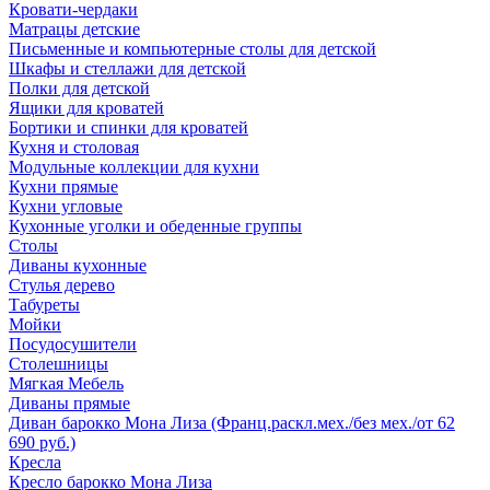
Кровати-чердаки
Матрацы детские
Письменные и компьютерные столы для детской
Шкафы и стеллажи для детской
Полки для детской
Ящики для кроватей
Бортики и спинки для кроватей
Кухня и столовая
Модульные коллекции для кухни
Кухни прямые
Кухни угловые
Кухонные уголки и обеденные группы
Столы
Диваны кухонные
Стулья дерево
Табуреты
Мойки
Посудосушители
Столешницы
Мягкая Мебель
Диваны прямые
Диван барокко Мона Лиза (Франц.раскл.мех./без мех./от 62
690 руб.)
Кресла
Кресло барокко Мона Лиза