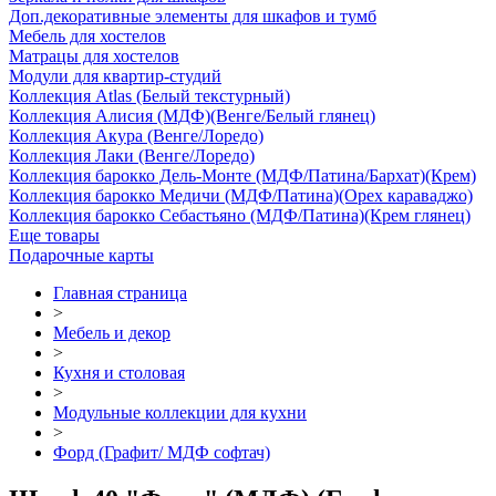
Доп.декоративные элементы для шкафов и тумб
Мебель для хостелов
Матрацы для хостелов
Модули для квартир-студий
Коллекция Atlas (Белый текстурный)
Коллекция Алисия (МДФ)(Венге/Белый глянец)
Коллекция Акура (Венге/Лоредо)
Коллекция Лаки (Венге/Лоредо)
Коллекция барокко Дель-Монте (МДФ/Патина/Бархат)(Крем)
Коллекция барокко Медичи (МДФ/Патина)(Орех караваджо)
Коллекция барокко Себастьяно (МДФ/Патина)(Крем глянец)
Еще товары
Подарочные карты
Главная страница
>
Мебель и декор
>
Кухня и столовая
>
Модульные коллекции для кухни
>
Форд (Графит/ МДФ софтач)