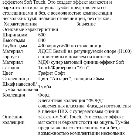
эффектом Soft Touch. Это создает эффект мягкости и
бархатистости на ощупь. Тумбы представлены со
столешницами и без, с возможностью комплектации
нескольких тумб цельной столешницей, без стыков.
Характеристика
Значение
Основные характеристики
Ширина,мм
600
Высота,мм
840
Глубина,мм
430 корпус/600 по столешнице
Материал
ЛДСП Белый на регулируемой опоре (H100)
корпуса
с приставным цоколем на клипсах.
Материал
МДФ супер матовый финиш-эффект Soft
фасадов
Touch/Фрезеровка "Ева"
Цвет
Графит Софт
Столешница
Цвет "Антарес", толщина 26мм
Шкаф навесной/
Тумба
Тумба напольная
Коллекция
Форд
Элегантная коллекция "ФОРД" -
современная классика. Фасады изготовлены
в пленке ПВХ с суперматовым финиш-
Описание
эффектом Soft Touch. Это создает эффект
коллекции
мягкости и бархатистости на ощупь. Тумбы
представлены со столешницами и без, с
возможностью комплектации нескольких