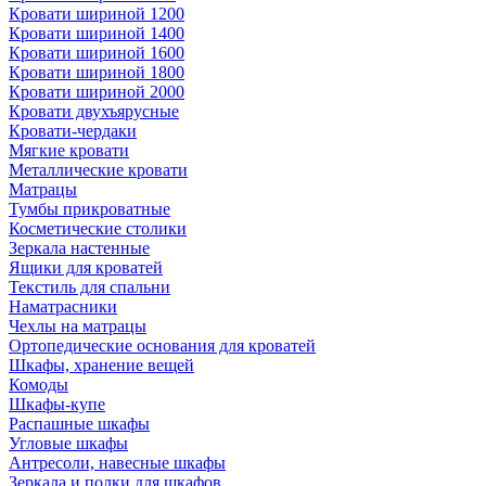
Кровати шириной 1200
Кровати шириной 1400
Кровати шириной 1600
Кровати шириной 1800
Кровати шириной 2000
Кровати двухъярусные
Кровати-чердаки
Мягкие кровати
Металлические кровати
Матрацы
Тумбы прикроватные
Косметические столики
Зеркала настенные
Ящики для кроватей
Текстиль для спальни
Наматрасники
Чехлы на матрацы
Ортопедические основания для кроватей
Шкафы, хранение вещей
Комоды
Шкафы-купе
Распашные шкафы
Угловые шкафы
Антресоли, навесные шкафы
Зеркала и полки для шкафов