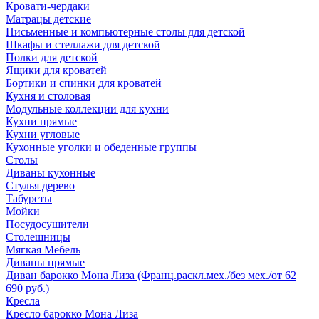
Кровати-чердаки
Матрацы детские
Письменные и компьютерные столы для детской
Шкафы и стеллажи для детской
Полки для детской
Ящики для кроватей
Бортики и спинки для кроватей
Кухня и столовая
Модульные коллекции для кухни
Кухни прямые
Кухни угловые
Кухонные уголки и обеденные группы
Столы
Диваны кухонные
Стулья дерево
Табуреты
Мойки
Посудосушители
Столешницы
Мягкая Мебель
Диваны прямые
Диван барокко Мона Лиза (Франц.раскл.мех./без мех./от 62
690 руб.)
Кресла
Кресло барокко Мона Лиза