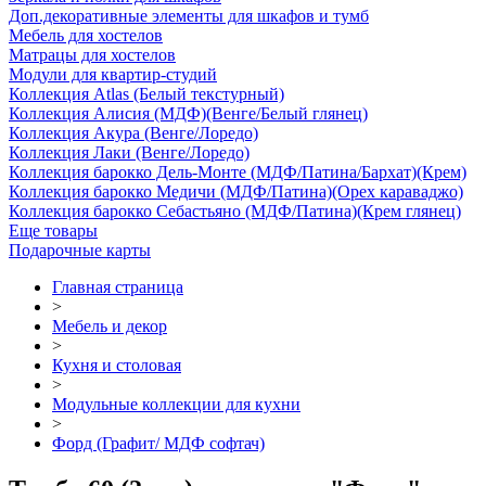
Доп.декоративные элементы для шкафов и тумб
Мебель для хостелов
Матрацы для хостелов
Модули для квартир-студий
Коллекция Atlas (Белый текстурный)
Коллекция Алисия (МДФ)(Венге/Белый глянец)
Коллекция Акура (Венге/Лоредо)
Коллекция Лаки (Венге/Лоредо)
Коллекция барокко Дель-Монте (МДФ/Патина/Бархат)(Крем)
Коллекция барокко Медичи (МДФ/Патина)(Орех караваджо)
Коллекция барокко Себастьяно (МДФ/Патина)(Крем глянец)
Еще товары
Подарочные карты
Главная страница
>
Мебель и декор
>
Кухня и столовая
>
Модульные коллекции для кухни
>
Форд (Графит/ МДФ софтач)