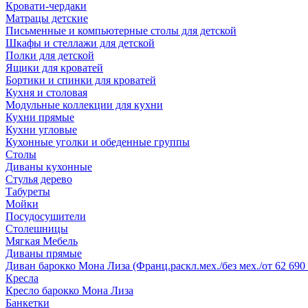
Кровати-чердаки
Матрацы детские
Письменные и компьютерные столы для детской
Шкафы и стеллажи для детской
Полки для детской
Ящики для кроватей
Бортики и спинки для кроватей
Кухня и столовая
Модульные коллекции для кухни
Кухни прямые
Кухни угловые
Кухонные уголки и обеденные группы
Столы
Диваны кухонные
Стулья дерево
Табуреты
Мойки
Посудосушители
Столешницы
Мягкая Мебель
Диваны прямые
Диван барокко Мона Лиза (Франц.раскл.мех./без мех./от 62 690 
Кресла
Кресло барокко Мона Лиза
Банкетки