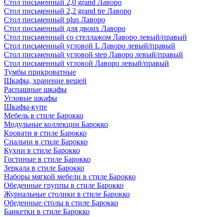
Стол письменный 2,0 grand Лаворо
Стол письменный 2,2 grand tre Лаворо
Стол письменный plus Лаворо
Стол письменный для двоих Лаворо
Стол письменный со стеллажом Лаворо левый/правый
Стол письменный угловой L Лаворо левый/правый
Стол письменный угловой step Лаворо левый/правый
Стол письменный угловой Лаворо левый/правый
Тумбы прикроватные
Шкафы, хранение вещей
Распашные шкафы
Угловые шкафы
Шкафы-купе
Мебель в стиле Барокко
Модульные коллекции Барокко
Кровати в стиле Барокко
Спальни в стиле Барокко
Кухни в стиле Барокко
Гостиные в стиле Барокко
Зеркала в стиле Барокко
Наборы мягкой мебели в стиле Барокко
Обеденные группы в стиле Барокко
Журнальные столики в стиле Барокко
Обеденные столы в стиле Барокко
Банкетки в стиле Барокко