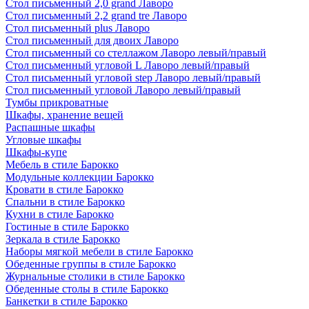
Стол письменный 2,0 grand Лаворо
Стол письменный 2,2 grand tre Лаворо
Стол письменный plus Лаворо
Стол письменный для двоих Лаворо
Стол письменный со стеллажом Лаворо левый/правый
Стол письменный угловой L Лаворо левый/правый
Стол письменный угловой step Лаворо левый/правый
Стол письменный угловой Лаворо левый/правый
Тумбы прикроватные
Шкафы, хранение вещей
Распашные шкафы
Угловые шкафы
Шкафы-купе
Мебель в стиле Барокко
Модульные коллекции Барокко
Кровати в стиле Барокко
Спальни в стиле Барокко
Кухни в стиле Барокко
Гостиные в стиле Барокко
Зеркала в стиле Барокко
Наборы мягкой мебели в стиле Барокко
Обеденные группы в стиле Барокко
Журнальные столики в стиле Барокко
Обеденные столы в стиле Барокко
Банкетки в стиле Барокко