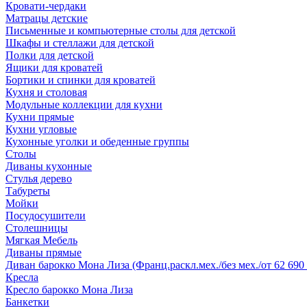
Кровати-чердаки
Матрацы детские
Письменные и компьютерные столы для детской
Шкафы и стеллажи для детской
Полки для детской
Ящики для кроватей
Бортики и спинки для кроватей
Кухня и столовая
Модульные коллекции для кухни
Кухни прямые
Кухни угловые
Кухонные уголки и обеденные группы
Столы
Диваны кухонные
Стулья дерево
Табуреты
Мойки
Посудосушители
Столешницы
Мягкая Мебель
Диваны прямые
Диван барокко Мона Лиза (Франц.раскл.мех./без мех./от 62 690 
Кресла
Кресло барокко Мона Лиза
Банкетки