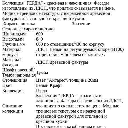
Коллекция "ГЕРДА" - красивая и лаконичная. Фасады
изготовлены из ЛДСП, что приятно сказывается на цене.
Модные трендовые текстуры с выраженной древесной
фактурой для стильной и красивой кухни.
Характеристика
Значение
Основные характеристики
Ширина,мм
600
Высота,мм
840
Глубина,мм
600 по стелешнице/430 по корпусу
Материал
ЛДСП Белый на регулируемой опоре (H100)
корпуса
с приставным цоколем на клипсах.
Материал
ЛДСП древесной фактуры
фасадов
Шкаф навесной/
Тумба
Тумба напольная
Столешница
Цвет "Антарес", толщина 26мм
Цвет
Белый Крафт
Коллекция
Герда
Коллекция "ГЕРДА" - красивая и
лаконичная. Фасады изготовлены из ЛДСП,
Описание
что приятно сказывается на цене. Модные
коллекции
трендовые текстуры с выраженной
древесной фактурой для стильной и
красивой кухни.
Поставляется в разобранном виде в