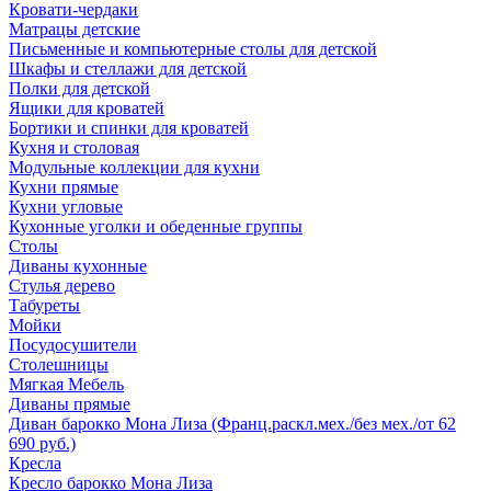
Кровати-чердаки
Матрацы детские
Письменные и компьютерные столы для детской
Шкафы и стеллажи для детской
Полки для детской
Ящики для кроватей
Бортики и спинки для кроватей
Кухня и столовая
Модульные коллекции для кухни
Кухни прямые
Кухни угловые
Кухонные уголки и обеденные группы
Столы
Диваны кухонные
Стулья дерево
Табуреты
Мойки
Посудосушители
Столешницы
Мягкая Мебель
Диваны прямые
Диван барокко Мона Лиза (Франц.раскл.мех./без мех./от 62
690 руб.)
Кресла
Кресло барокко Мона Лиза