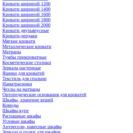
Кровати шириной 1200
Кровати шириной 1400
Кровати шириной 1600
Кровати шириной 1800
Кровати шириной 2000
Кровати двухъярусные
Кровати-чердаки
Мягкие кровати
Металлические кровати
Матрацы
Тумбы прикроватные
Косметические столики
Зеркала настенные
Ящики для кроватей
Текстиль для спальни
Наматрасники
Чехлы на матрацы
Ортопедические основания для кроватей
Шкафы, хранение вещей
Комоды
Шкафы-купе
Распашные шкафы
Угловые шкафы
Антресоли, навесные шкафы
Зеркала и полки для шкафов