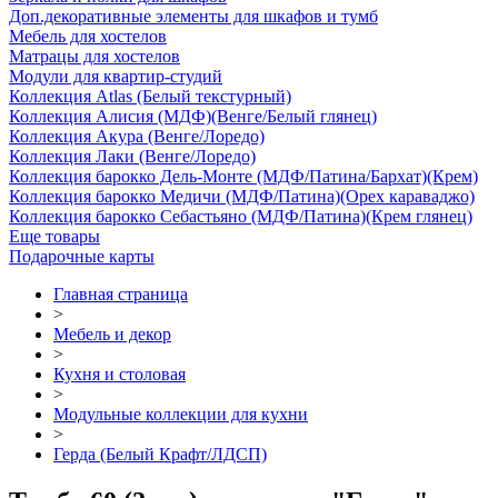
Доп.декоративные элементы для шкафов и тумб
Мебель для хостелов
Матрацы для хостелов
Модули для квартир-студий
Коллекция Atlas (Белый текстурный)
Коллекция Алисия (МДФ)(Венге/Белый глянец)
Коллекция Акура (Венге/Лоредо)
Коллекция Лаки (Венге/Лоредо)
Коллекция барокко Дель-Монте (МДФ/Патина/Бархат)(Крем)
Коллекция барокко Медичи (МДФ/Патина)(Орех караваджо)
Коллекция барокко Себастьяно (МДФ/Патина)(Крем глянец)
Еще товары
Подарочные карты
Главная страница
>
Мебель и декор
>
Кухня и столовая
>
Модульные коллекции для кухни
>
Герда (Белый Крафт/ЛДСП)