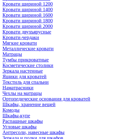
Кровати шириной 1200
Кровати шириной 1400
Кровати шириной 1600
Кровати шириной 1800
Кровати шириной 2000
Кровати двухъярусные
Кровати-чердаки
Мягкие кровати
Металлические кровати
Матрацы
Тумбы прикроватные
Косметические столики
Зеркала настенные
Ящики для кроватей
Текстиль для спальни
Наматрасники
Чехлы на матрацы
Ортопедические основания для кроватей
Шкафы, хранение вещей
Комоды
Шкафы-купе
Распашные шкафы
Угловые шкафы
Антресоли, навесные шкафы
Зеркала и полки для шкафов