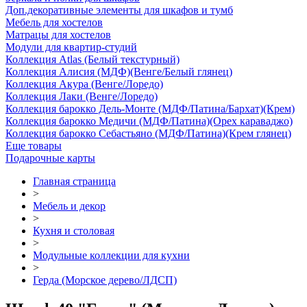
Доп.декоративные элементы для шкафов и тумб
Мебель для хостелов
Матрацы для хостелов
Модули для квартир-студий
Коллекция Atlas (Белый текстурный)
Коллекция Алисия (МДФ)(Венге/Белый глянец)
Коллекция Акура (Венге/Лоредо)
Коллекция Лаки (Венге/Лоредо)
Коллекция барокко Дель-Монте (МДФ/Патина/Бархат)(Крем)
Коллекция барокко Медичи (МДФ/Патина)(Орех караваджо)
Коллекция барокко Себастьяно (МДФ/Патина)(Крем глянец)
Еще товары
Подарочные карты
Главная страница
>
Мебель и декор
>
Кухня и столовая
>
Модульные коллекции для кухни
>
Герда (Морское дерево/ЛДСП)