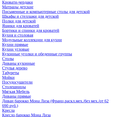
Кровати-чердаки
Матрацы детские
Письменные и компьютерные столы для детской
Шкафы и стеллажи для детской
Полки для детской
Ящики для кроватей
Бортики и спинки для кроватей
Кухня и столовая
Модульные коллекции для кухни
Кухни прямые
Кухни угловые
Кухонные уголки и обеденные группы
Столы
Диваны кухонные
Стулья дерево
Табуреты
Мойки
Посудосушители
Столешницы
Мягкая Мебель
Диваны прямые
Диван барокко Мона Лиза (Франц.раскл.мех./без мех./от 62
690 руб.)
Кресла
Кресло барокко Мона Лиза