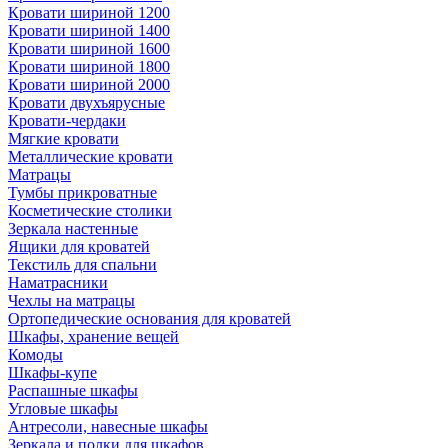
Кровати шириной 1200
Кровати шириной 1400
Кровати шириной 1600
Кровати шириной 1800
Кровати шириной 2000
Кровати двухъярусные
Кровати-чердаки
Мягкие кровати
Металлические кровати
Матрацы
Тумбы прикроватные
Косметические столики
Зеркала настенные
Ящики для кроватей
Текстиль для спальни
Наматрасники
Чехлы на матрацы
Ортопедические основания для кроватей
Шкафы, хранение вещей
Комоды
Шкафы-купе
Распашные шкафы
Угловые шкафы
Антресоли, навесные шкафы
Зеркала и полки для шкафов