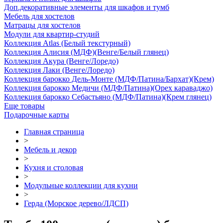
Доп.декоративные элементы для шкафов и тумб
Мебель для хостелов
Матрацы для хостелов
Модули для квартир-студий
Коллекция Atlas (Белый текстурный)
Коллекция Алисия (МДФ)(Венге/Белый глянец)
Коллекция Акура (Венге/Лоредо)
Коллекция Лаки (Венге/Лоредо)
Коллекция барокко Дель-Монте (МДФ/Патина/Бархат)(Крем)
Коллекция барокко Медичи (МДФ/Патина)(Орех караваджо)
Коллекция барокко Себастьяно (МДФ/Патина)(Крем глянец)
Еще товары
Подарочные карты
Главная страница
>
Мебель и декор
>
Кухня и столовая
>
Модульные коллекции для кухни
>
Герда (Морское дерево/ЛДСП)