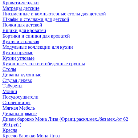
Кровати-чердаки
Матрацы детские
Письменные и компьютерные столы для детской
Шкафы и стеллажи для детской
Полки для детской
Ящики для кроватей
Бортики и спинки для кроватей
Кухня и столовая
Модульные коллекции для кухни
Кухни прямые
Кухни угловые
Кухонные уголки и обеденные группы
Столы
Диваны кухонные
Стулья дерево
Табуреты
Мойки
Посудосушители
Столешницы
Мягкая Мебель
Диваны прямые
Диван барокко Мона Лиза (Франц.раскл.мех./без мех./от 62
690 руб.)
Кресла
Кресло барокко Мона Лиза