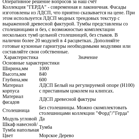
Оперативное решение вопросов за наш счёт
Коллекция "ГЕРДА" - современная и лаконичная. Фасады
изготовлены из ЛДСП, что приятно сказывается на цене. При
этом используется ЛДСП модных трендовых текстур с
выраженной древесной фактурой. Тумбы представлены со
столешницами и без, с возможностью комплектации
нескольких тумб цельной столешницей, без стыков. В
наличии более 20 модулей в 4 расцветках. Дополняйте
готовые кухонные гарнитуры необходимыми модулями или
составляйте свои собственные.
Характеристика
Значение
Основные характеристики
Ширина,мм
1000
Высота,мм
840
Глубина,мм
600
Материал
ЛДСП Белый на регулируемой опоре (H100)
корпуса
с приставным цоколем на клипсах.
Материал
ЛДСП древесной фактуры
фасадов
Без столешницы. Можно скомплектовать
Столешница
столешницами коллекции "Форд"/"Герда"
Модуль угловой
Да
Шкаф навесной/
Тумба
Тумба напольная
Цвет
Морское Дерево