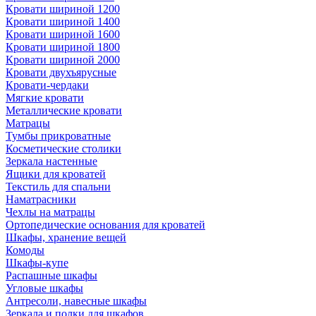
Кровати шириной 1200
Кровати шириной 1400
Кровати шириной 1600
Кровати шириной 1800
Кровати шириной 2000
Кровати двухъярусные
Кровати-чердаки
Мягкие кровати
Металлические кровати
Матрацы
Тумбы прикроватные
Косметические столики
Зеркала настенные
Ящики для кроватей
Текстиль для спальни
Наматрасники
Чехлы на матрацы
Ортопедические основания для кроватей
Шкафы, хранение вещей
Комоды
Шкафы-купе
Распашные шкафы
Угловые шкафы
Антресоли, навесные шкафы
Зеркала и полки для шкафов