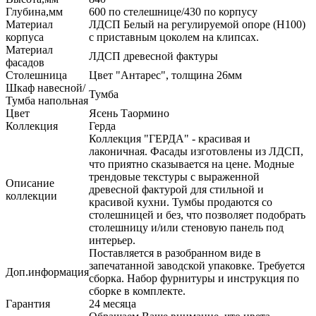
Глубина,мм
600 по стелешнице/430 по корпусу
Материал
ЛДСП Белый на регулируемой опоре (H100)
корпуса
с приставным цоколем на клипсах.
Материал
ЛДСП древесной фактуры
фасадов
Столешница
Цвет "Антарес", толщина 26мм
Шкаф навесной/
Тумба
Тумба напольная
Цвет
Ясень Таормино
Коллекция
Герда
Коллекция "ГЕРДА" - красивая и
лаконичная. Фасады изготовлены из ЛДСП,
что приятно сказывается на цене. Модные
трендовые текстуры с выраженной
Описание
древесной фактурой для стильной и
коллекции
красивой кухни. Тумбы продаются со
столешницей и без, что позволяет подобрать
столешницу и/или стеновую панель под
интерьер.
Поставляется в разобранном виде в
запечатанной заводской упаковке. Требуется
Доп.информация
сборка. Набор фурнитуры и инструкция по
сборке в комплекте.
Гарантия
24 месяца