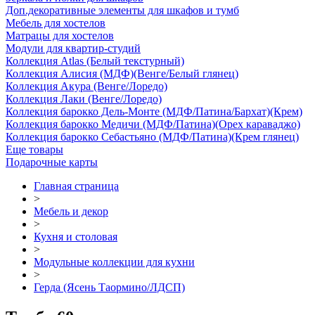
Доп.декоративные элементы для шкафов и тумб
Мебель для хостелов
Матрацы для хостелов
Модули для квартир-студий
Коллекция Atlas (Белый текстурный)
Коллекция Алисия (МДФ)(Венге/Белый глянец)
Коллекция Акура (Венге/Лоредо)
Коллекция Лаки (Венге/Лоредо)
Коллекция барокко Дель-Монте (МДФ/Патина/Бархат)(Крем)
Коллекция барокко Медичи (МДФ/Патина)(Орех караваджо)
Коллекция барокко Себастьяно (МДФ/Патина)(Крем глянец)
Еще товары
Подарочные карты
Главная страница
>
Мебель и декор
>
Кухня и столовая
>
Модульные коллекции для кухни
>
Герда (Ясень Таормино/ЛДСП)