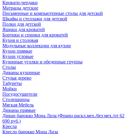
Кровати-чердаки
Матрацы детские
Письменные и компьютерные столы для детской
Шкафы и стеллажи для детской
Полки для детской
Ящики для кроватей
Бортики и спинки для кроватей
Кухня и столовая
Модульные коллекции для кухни
Кухни прямые
Кухни угловые
Кухонные уголки и обеденные группы
Столы
Диваны кухонные
Стулья дерево
Табуреты
Мойки
Посудосушители
Столешницы
Мягкая Мебель
Диваны прямые
Диван барокко Мона Лиза (Франц.раскл.мех./без мех./от 62
690 руб.)
Кресла
Кресло барокко Мона Лиза