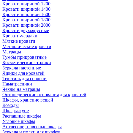
Кровати шириной 1200
Кровати шириной 1400
Кровати шириной 1600
Кровати шириной 1800
Кровати шириной 2000
Кровати двухъярусные
Кровати-чердаки
Мягкие кровати
Металлические кровати
Матрацы
Тумбы прикроватные
Косметические столики
Зеркала настенные
Ящики для кроватей
Текстиль для спальни
Наматрасники
Чехлы на матрацы
Ортопедические основания для кроватей
Шкафы, хранение вещей
Комоды
Шкафы-купе
Распашные шкафы
Угловые шкафы
Антресоли, навесные шкафы
Зеркала и полки для шкафов