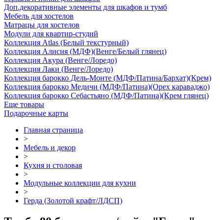
Доп.декоративные элементы для шкафов и тумб
Мебель для хостелов
Матрацы для хостелов
Модули для квартир-студий
Коллекция Atlas (Белый текстурный)
Коллекция Алисия (МДФ)(Венге/Белый глянец)
Коллекция Акура (Венге/Лоредо)
Коллекция Лаки (Венге/Лоредо)
Коллекция барокко Дель-Монте (МДФ/Патина/Бархат)(Крем)
Коллекция барокко Медичи (МДФ/Патина)(Орех караваджо)
Коллекция барокко Себастьяно (МДФ/Патина)(Крем глянец)
Еще товары
Подарочные карты
Главная страница
>
Мебель и декор
>
Кухня и столовая
>
Модульные коллекции для кухни
>
Герда (Золотой крафт/ЛДСП)