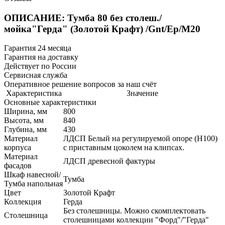
ОПИСАНИЕ: Тумба 80 без столеш./
мойка"Герда" (Золотой Крафт) /Gnt/Ep/М20
Гарантия 24 месяца
Гарантия на доставку
Действует по России
Сервисная служба
Оперативное решение вопросов за наш счёт
Характеристика
Значение
Основные характеристики
Ширина, мм
800
Высота, мм
840
Глубина, мм
430
Материал
ЛДСП Белый на регулируемой опоре (H100)
корпуса
с приставным цоколем на клипсах.
Материал
ЛДСП древесной фактуры
фасадов
Шкаф навесной/
Тумба
Тумба напольная
Цвет
Золотой Крафт
Коллекция
Герда
Без столешницы. Можно скомплектовать
Столешница
столешницами коллекции "Форд"/"Герда"