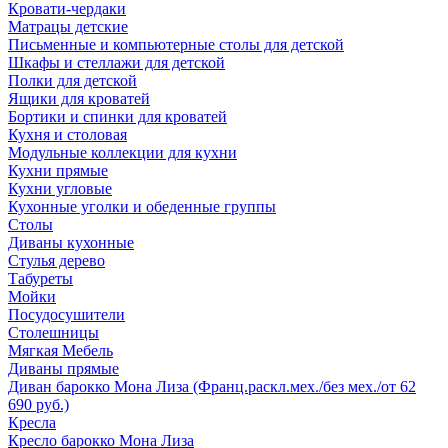
Кровати-чердаки
Матрацы детские
Письменные и компьютерные столы для детской
Шкафы и стеллажи для детской
Полки для детской
Ящики для кроватей
Бортики и спинки для кроватей
Кухня и столовая
Модульные коллекции для кухни
Кухни прямые
Кухни угловые
Кухонные уголки и обеденные группы
Столы
Диваны кухонные
Стулья дерево
Табуреты
Мойки
Посудосушители
Столешницы
Мягкая Мебель
Диваны прямые
Диван барокко Мона Лиза (Франц.раскл.мех./без мех./от 62
690 руб.)
Кресла
Кресло барокко Мона Лиза