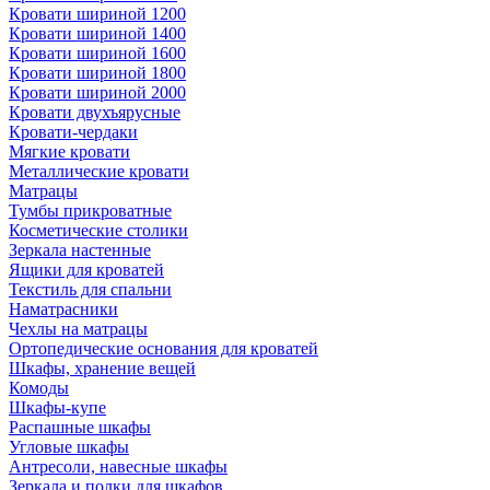
Кровати шириной 1200
Кровати шириной 1400
Кровати шириной 1600
Кровати шириной 1800
Кровати шириной 2000
Кровати двухъярусные
Кровати-чердаки
Мягкие кровати
Металлические кровати
Матрацы
Тумбы прикроватные
Косметические столики
Зеркала настенные
Ящики для кроватей
Текстиль для спальни
Наматрасники
Чехлы на матрацы
Ортопедические основания для кроватей
Шкафы, хранение вещей
Комоды
Шкафы-купе
Распашные шкафы
Угловые шкафы
Антресоли, навесные шкафы
Зеркала и полки для шкафов