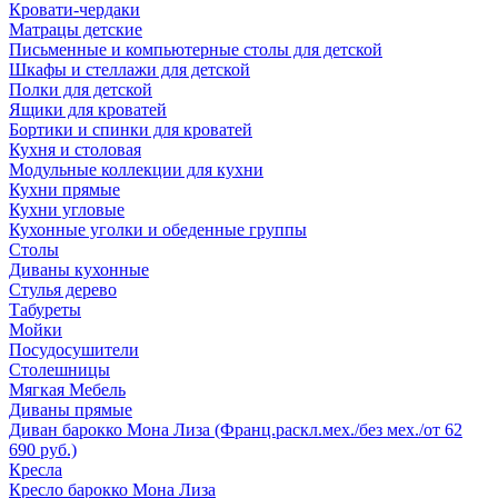
Кровати-чердаки
Матрацы детские
Письменные и компьютерные столы для детской
Шкафы и стеллажи для детской
Полки для детской
Ящики для кроватей
Бортики и спинки для кроватей
Кухня и столовая
Модульные коллекции для кухни
Кухни прямые
Кухни угловые
Кухонные уголки и обеденные группы
Столы
Диваны кухонные
Стулья дерево
Табуреты
Мойки
Посудосушители
Столешницы
Мягкая Мебель
Диваны прямые
Диван барокко Мона Лиза (Франц.раскл.мех./без мех./от 62
690 руб.)
Кресла
Кресло барокко Мона Лиза