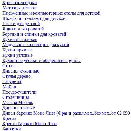
Кровати-чердаки
Матрацы детские
Письменные и компьютерные столы для детской
Шкафы и стеллажи для детской
Полки для детской
Ящики для кроватей
Бортики и спинки для кроватей
Кухня и столовая
Модульные коллекции для кухни
Кухни прямые
Кухни угловые
Кухонные уголки и обеденные группы
Столы
Диваны кухонные
Стулья дерево
Табуреты
Мойки
Посудосушители
Столешницы
Мягкая Мебель
Диваны прямые
Диван барокко Мона Лиза (Франц.раскл.мех./без мех./от 62 690 
Кресла
Кресло барокко Мона Лиза
Банкетки