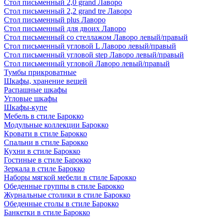
Стол письменный 2,0 grand Лаворо
Стол письменный 2,2 grand tre Лаворо
Стол письменный plus Лаворо
Стол письменный для двоих Лаворо
Стол письменный со стеллажом Лаворо левый/правый
Стол письменный угловой L Лаворо левый/правый
Стол письменный угловой step Лаворо левый/правый
Стол письменный угловой Лаворо левый/правый
Тумбы прикроватные
Шкафы, хранение вещей
Распашные шкафы
Угловые шкафы
Шкафы-купе
Мебель в стиле Барокко
Модульные коллекции Барокко
Кровати в стиле Барокко
Спальни в стиле Барокко
Кухни в стиле Барокко
Гостиные в стиле Барокко
Зеркала в стиле Барокко
Наборы мягкой мебели в стиле Барокко
Обеденные группы в стиле Барокко
Журнальные столики в стиле Барокко
Обеденные столы в стиле Барокко
Банкетки в стиле Барокко