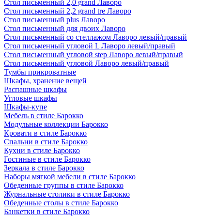
Стол письменный 2,0 grand Лаворо
Стол письменный 2,2 grand tre Лаворо
Стол письменный plus Лаворо
Стол письменный для двоих Лаворо
Стол письменный со стеллажом Лаворо левый/правый
Стол письменный угловой L Лаворо левый/правый
Стол письменный угловой step Лаворо левый/правый
Стол письменный угловой Лаворо левый/правый
Тумбы прикроватные
Шкафы, хранение вещей
Распашные шкафы
Угловые шкафы
Шкафы-купе
Мебель в стиле Барокко
Модульные коллекции Барокко
Кровати в стиле Барокко
Спальни в стиле Барокко
Кухни в стиле Барокко
Гостиные в стиле Барокко
Зеркала в стиле Барокко
Наборы мягкой мебели в стиле Барокко
Обеденные группы в стиле Барокко
Журнальные столики в стиле Барокко
Обеденные столы в стиле Барокко
Банкетки в стиле Барокко