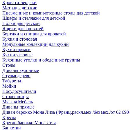
Кровати-чердаки
Матрацы детские
Письменные и компьютерные столы для детской
Шкафы и стеллажи для детской
Полки для детской
Ящики для кроватей
Бортики и спинки для кроватей
Кухня и столовая
Модульные коллекции для кухни
Кухни прямые
Кухни угловые
Кухонные уголки и обеденные группы
Столы
Диваны кухонные
Стулья дерево
Табуреты
Мойки
Посудосушители
Столешницы
Мягкая Мебель
Диваны прямые
Диван барокко Мона Лиза (Франц.раскл.мех./без мех./от 62 690 
Кресла
Кресло барокко Мона Лиза
Банкетки