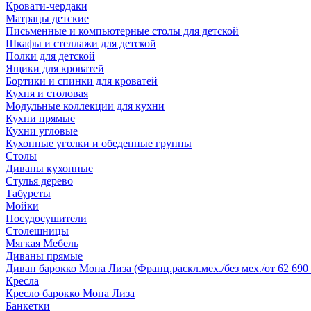
Кровати-чердаки
Матрацы детские
Письменные и компьютерные столы для детской
Шкафы и стеллажи для детской
Полки для детской
Ящики для кроватей
Бортики и спинки для кроватей
Кухня и столовая
Модульные коллекции для кухни
Кухни прямые
Кухни угловые
Кухонные уголки и обеденные группы
Столы
Диваны кухонные
Стулья дерево
Табуреты
Мойки
Посудосушители
Столешницы
Мягкая Мебель
Диваны прямые
Диван барокко Мона Лиза (Франц.раскл.мех./без мех./от 62 690 
Кресла
Кресло барокко Мона Лиза
Банкетки