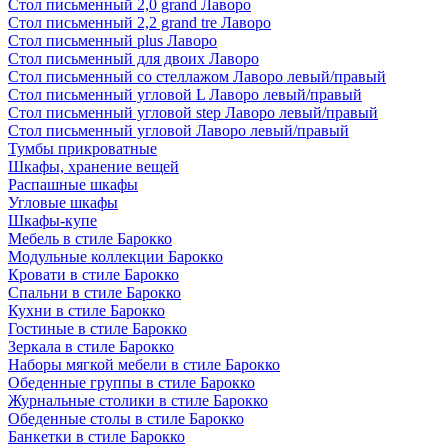
Стол письменный 2,0 grand Лаворо
Стол письменный 2,2 grand tre Лаворо
Стол письменный plus Лаворо
Стол письменный для двоих Лаворо
Стол письменный со стеллажом Лаворо левый/правый
Стол письменный угловой L Лаворо левый/правый
Стол письменный угловой step Лаворо левый/правый
Стол письменный угловой Лаворо левый/правый
Тумбы прикроватные
Шкафы, хранение вещей
Распашные шкафы
Угловые шкафы
Шкафы-купе
Мебель в стиле Барокко
Модульные коллекции Барокко
Кровати в стиле Барокко
Спальни в стиле Барокко
Кухни в стиле Барокко
Гостиные в стиле Барокко
Зеркала в стиле Барокко
Наборы мягкой мебели в стиле Барокко
Обеденные группы в стиле Барокко
Журнальные столики в стиле Барокко
Обеденные столы в стиле Барокко
Банкетки в стиле Барокко