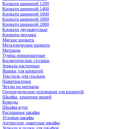
Кровати шириной 1200
Кровати шириной 1400
Кровати шириной 1600
Кровати шириной 1800
Кровати шириной 2000
Кровати двухъярусные
Кровати-чердаки
Мягкие кровати
Металлические кровати
Матрацы
Тумбы прикроватные
Косметические столики
Зеркала настенные
Ящики для кроватей
Текстиль для спальни
Наматрасники
Чехлы на матрацы
Ортопедические основания для кроватей
Шкафы, хранение вещей
Комоды
Шкафы-купе
Распашные шкафы
Угловые шкафы
Антресоли, навесные шкафы
Зеркала и полки для шкафов