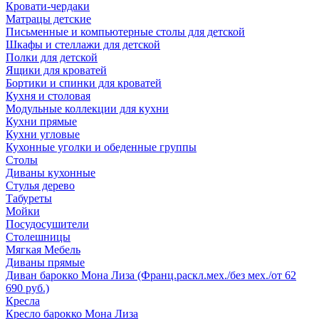
Кровати-чердаки
Матрацы детские
Письменные и компьютерные столы для детской
Шкафы и стеллажи для детской
Полки для детской
Ящики для кроватей
Бортики и спинки для кроватей
Кухня и столовая
Модульные коллекции для кухни
Кухни прямые
Кухни угловые
Кухонные уголки и обеденные группы
Столы
Диваны кухонные
Стулья дерево
Табуреты
Мойки
Посудосушители
Столешницы
Мягкая Мебель
Диваны прямые
Диван барокко Мона Лиза (Франц.раскл.мех./без мех./от 62
690 руб.)
Кресла
Кресло барокко Мона Лиза