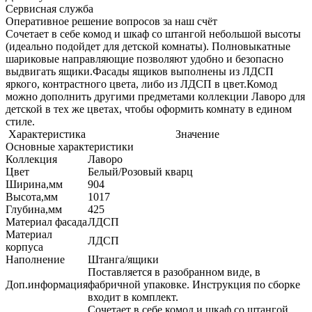
Сервисная служба
Оперативное решение вопросов за наш счёт
Сочетает в себе комод и шкаф со штангой небольшой высоты
(идеально подойдет для детской комнаты). Полновыкатные
шариковые направляющие позволяют удобно и безопасно
выдвигать ящики.Фасады ящиков выполнены из ЛДСП
яркого, контрастного цвета, либо из ЛДСП в цвет.Комод
можно дополнить другими предметами коллекции Лаворо для
детской в тех же цветах, чтобы оформить комнату в едином
стиле.
Характеристика
Значение
Основные характеристики
Коллекция
Лаворо
Цвет
Белый/Розовый кварц
Ширина,мм
904
Высота,мм
1017
Глубина,мм
425
Материал фасада
ЛДСП
Материал
ЛДСП
корпуса
Наполнение
Штанга/ящики
Поставляется в разобранном виде, в
Доп.информация
фабричной упаковке. Инструкция по сборке
входит в комплект.
Сочетает в себе комод и шкаф со штангой