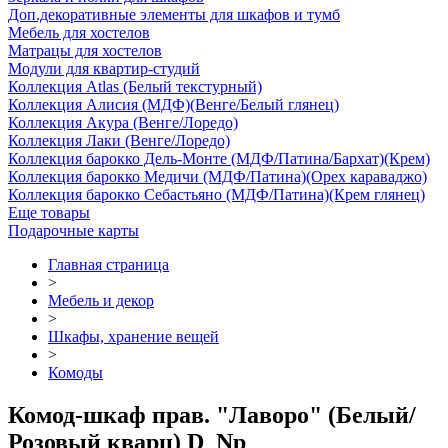
Доп.декоративные элементы для шкафов и тумб
Мебель для хостелов
Матрацы для хостелов
Модули для квартир-студий
Коллекция Atlas (Белый текстурный)
Коллекция Алисия (МДФ)(Венге/Белый глянец)
Коллекция Акура (Венге/Лоредо)
Коллекция Лаки (Венге/Лоредо)
Коллекция барокко Дель-Монте (МДФ/Патина/Бархат)(Крем)
Коллекция барокко Медичи (МДФ/Патина)(Орех караваджо)
Коллекция барокко Себастьяно (МДФ/Патина)(Крем глянец)
Еще товары
Подарочные карты
Главная страница
>
Мебель и декор
>
Шкафы, хранение вещей
>
Комоды
Комод-шкаф прав. "Лаворо" (Белый/
Розовый кварц) D_Np