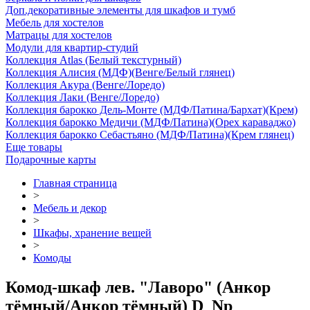
Доп.декоративные элементы для шкафов и тумб
Мебель для хостелов
Матрацы для хостелов
Модули для квартир-студий
Коллекция Atlas (Белый текстурный)
Коллекция Алисия (МДФ)(Венге/Белый глянец)
Коллекция Акура (Венге/Лоредо)
Коллекция Лаки (Венге/Лоредо)
Коллекция барокко Дель-Монте (МДФ/Патина/Бархат)(Крем)
Коллекция барокко Медичи (МДФ/Патина)(Орех караваджо)
Коллекция барокко Себастьяно (МДФ/Патина)(Крем глянец)
Еще товары
Подарочные карты
Главная страница
>
Мебель и декор
>
Шкафы, хранение вещей
>
Комоды
Комод-шкаф лев. "Лаворо" (Анкор
тёмный/Анкор тёмный) D_Np