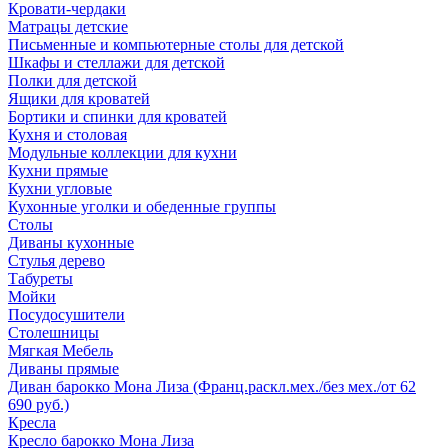
Кровати-чердаки
Матрацы детские
Письменные и компьютерные столы для детской
Шкафы и стеллажи для детской
Полки для детской
Ящики для кроватей
Бортики и спинки для кроватей
Кухня и столовая
Модульные коллекции для кухни
Кухни прямые
Кухни угловые
Кухонные уголки и обеденные группы
Столы
Диваны кухонные
Стулья дерево
Табуреты
Мойки
Посудосушители
Столешницы
Мягкая Мебель
Диваны прямые
Диван барокко Мона Лиза (Франц.раскл.мех./без мех./от 62
690 руб.)
Кресла
Кресло барокко Мона Лиза