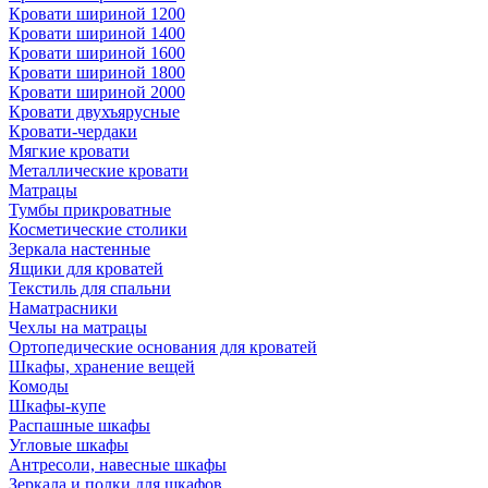
Кровати шириной 1200
Кровати шириной 1400
Кровати шириной 1600
Кровати шириной 1800
Кровати шириной 2000
Кровати двухъярусные
Кровати-чердаки
Мягкие кровати
Металлические кровати
Матрацы
Тумбы прикроватные
Косметические столики
Зеркала настенные
Ящики для кроватей
Текстиль для спальни
Наматрасники
Чехлы на матрацы
Ортопедические основания для кроватей
Шкафы, хранение вещей
Комоды
Шкафы-купе
Распашные шкафы
Угловые шкафы
Антресоли, навесные шкафы
Зеркала и полки для шкафов