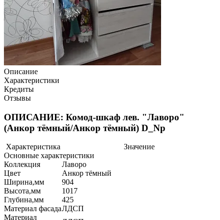
Описание
Характеристики
Кредиты
Отзывы
ОПИСАНИЕ: Комод-шкаф лев. "Лаворо"
(Анкор тёмный/Анкор тёмный) D_Np
Характеристика
Значение
Основные характеристики
Коллекция
Лаворо
Цвет
Анкор тёмный
Ширина,мм
904
Высота,мм
1017
Глубина,мм
425
Материал фасада
ЛДСП
Материал