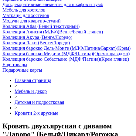
Доп.декоративные элементы для шкафов и тумб
Мебель для хостелов
Матрацы для хостелов
Модули для квартир-студий
Коллекция Atlas (Белый текстурный)
Коллекция Алисия (МДФ)(Венге/Белый глянец)
Коллекция Акура (Венге/Лоредо)
Коллекция Лаки (Венге/Лоредо)
Коллекция барокко Дель-Монте (МДФ/Патина/Бархат)(Крем)
Коллекция барокко Медичи (МДФ/Патина)(Орех караваджо)
Коллекция барокко Себастьяно (МДФ/Патина)(Крем глянец)
Еще товары
Подарочные карты
Главная страница
>
Мебель и декор
>
Детская и подростковая
>
Кровати 2-х ярусные
Кровать двухъярусная с диваном
"Лаворо" (Белый/Пикард/Рогожка