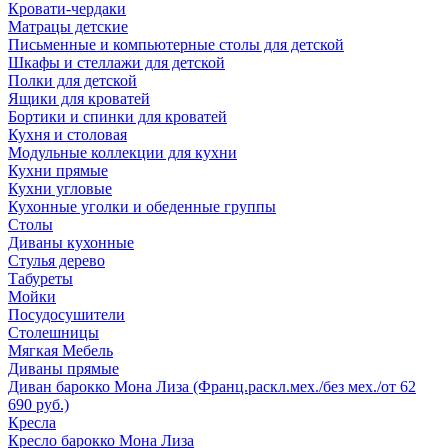
Кровати-чердаки
Матрацы детские
Письменные и компьютерные столы для детской
Шкафы и стеллажи для детской
Полки для детской
Ящики для кроватей
Бортики и спинки для кроватей
Кухня и столовая
Модульные коллекции для кухни
Кухни прямые
Кухни угловые
Кухонные уголки и обеденные группы
Столы
Диваны кухонные
Стулья дерево
Табуреты
Мойки
Посудосушители
Столешницы
Мягкая Мебель
Диваны прямые
Диван барокко Мона Лиза (Франц.раскл.мех./без мех./от 62
690 руб.)
Кресла
Кресло барокко Мона Лиза