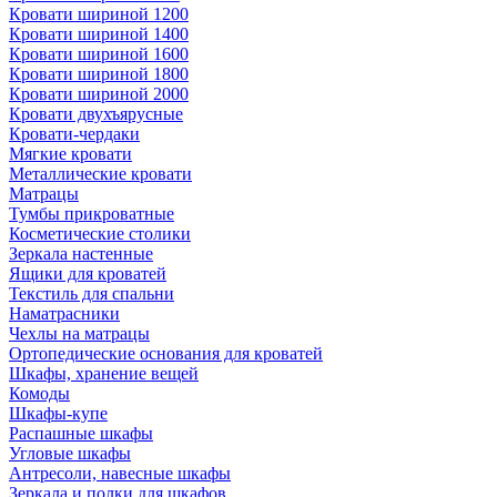
Кровати шириной 1200
Кровати шириной 1400
Кровати шириной 1600
Кровати шириной 1800
Кровати шириной 2000
Кровати двухъярусные
Кровати-чердаки
Мягкие кровати
Металлические кровати
Матрацы
Тумбы прикроватные
Косметические столики
Зеркала настенные
Ящики для кроватей
Текстиль для спальни
Наматрасники
Чехлы на матрацы
Ортопедические основания для кроватей
Шкафы, хранение вещей
Комоды
Шкафы-купе
Распашные шкафы
Угловые шкафы
Антресоли, навесные шкафы
Зеркала и полки для шкафов