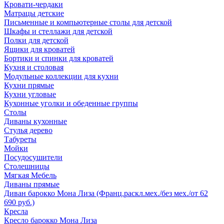
Кровати-чердаки
Матрацы детские
Письменные и компьютерные столы для детской
Шкафы и стеллажи для детской
Полки для детской
Ящики для кроватей
Бортики и спинки для кроватей
Кухня и столовая
Модульные коллекции для кухни
Кухни прямые
Кухни угловые
Кухонные уголки и обеденные группы
Столы
Диваны кухонные
Стулья дерево
Табуреты
Мойки
Посудосушители
Столешницы
Мягкая Мебель
Диваны прямые
Диван барокко Мона Лиза (Франц.раскл.мех./без мех./от 62
690 руб.)
Кресла
Кресло барокко Мона Лиза