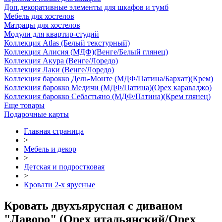
Доп.декоративные элементы для шкафов и тумб
Мебель для хостелов
Матрацы для хостелов
Модули для квартир-студий
Коллекция Atlas (Белый текстурный)
Коллекция Алисия (МДФ)(Венге/Белый глянец)
Коллекция Акура (Венге/Лоредо)
Коллекция Лаки (Венге/Лоредо)
Коллекция барокко Дель-Монте (МДФ/Патина/Бархат)(Крем)
Коллекция барокко Медичи (МДФ/Патина)(Орех караваджо)
Коллекция барокко Себастьяно (МДФ/Патина)(Крем глянец)
Еще товары
Подарочные карты
Главная страница
>
Мебель и декор
>
Детская и подростковая
>
Кровати 2-х ярусные
Кровать двухъярусная с диваном
"Лаворо" (Орех итальянский/Орех