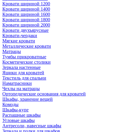
Кровати шириной 1200
Кровати шириной 1400
Кровати шириной 1600
Кровати шириной 1800
Кровати шириной 2000
Кровати двухъярусные
Кровати-чердаки
Мягкие кровати
Металлические кровати
Матрацы
Тумбы прикроватные
Косметические столики
Зеркала настенные
Ящики для кроватей
Текстиль для спальни
Наматрасники
Чехлы на матрацы
Ортопедические основания для кроватей
Шкафы, хранение вещей
Комоды
Шкафы-купе
Распашные шкафы
Угловые шкафы
Антресоли, навесные шкафы
Зеркала и полки для шкафов