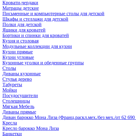
Кровати-чердаки
Матрацы детские
Письменные и компьютерные столы для детской
Шкафы и стеллажи для детской
Полки для детской
Ящики для кроватей
Бортики и спинки для кроватей
Кухня и столовая
Модульные коллекции для кухни
Кухни прямые
Кухни угловые
Кухонные уголки и обеденные группы
Столы
Диваны кухонные
Стулья дерево
Табуреты
Мойки
Посудосушители
Столешницы
Мягкая Мебель
Диваны прямые
Диван барокко Мона Лиза (Франц.раскл.мех./без мех./от 62 690 
Кресла
Кресло барокко Мона Лиза
Банкетки