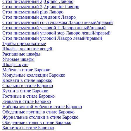
Стол письменный 2,0 grand Лаворо
Стол письменный 2,2 grand tre Лаворо
Стол письменный plus Лаворо
Стол письменный для двоих Лаворо
Стол письменный со стеллажом Лаворо левый/правый
Стол письменный угловой L Лаворо левый/правый
Стол письменный угловой step Лаворо левый/правый
Стол письменный угловой Лаворо левый/правый
Тумбы прикроватные
Шкафы, хранение вещей
Распашные шкафы
Угловые шкафы
Шкафы-купе
Мебель в стиле Барокко
Модульные коллекции Барокко
Кровати в стиле Барокко
Спальни в стиле Барокко
Кухни в стиле Барокко
Гостиные в стиле Барокко
Зеркала в стиле Барокко
Наборы мягкой мебели в стиле Барокко
Обеденные группы в стиле Барокко
Журнальные столики в стиле Барокко
Обеденные столы в стиле Барокко
Банкетки в стиле Барокко