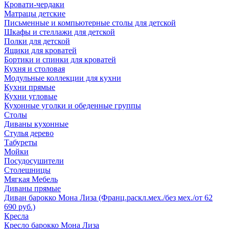
Кровати-чердаки
Матрацы детские
Письменные и компьютерные столы для детской
Шкафы и стеллажи для детской
Полки для детской
Ящики для кроватей
Бортики и спинки для кроватей
Кухня и столовая
Модульные коллекции для кухни
Кухни прямые
Кухни угловые
Кухонные уголки и обеденные группы
Столы
Диваны кухонные
Стулья дерево
Табуреты
Мойки
Посудосушители
Столешницы
Мягкая Мебель
Диваны прямые
Диван барокко Мона Лиза (Франц.раскл.мех./без мех./от 62
690 руб.)
Кресла
Кресло барокко Мона Лиза