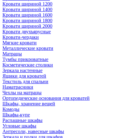
Кровати шириной 1200
Кровати шириной 1400
Кровати шириной 1600
Кровати шириной 1800
Кровати шириной 2000
Кровати двухъярусные
Кровати-чердаки
Мягкие кровати
Металлические кровати
Матрацы
Тумбы прикроватные
Косметические столики
Зеркала настенные
Ящики для кроватей
Текстиль для спальни
Наматрасники
Чехлы на матрацы
Ортопедические основания для кроватей
Шкафы, хранение вещей
Комоды
Шкафы-купе
Распашные шкафы
Угловые шкафы
Антресоли, навесные шкафы
Зеркала и полки для шкафов