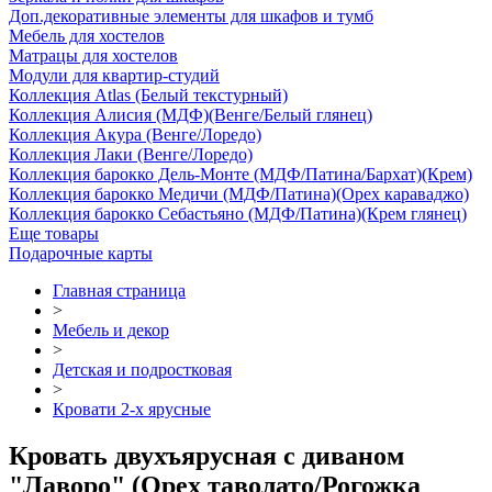
Доп.декоративные элементы для шкафов и тумб
Мебель для хостелов
Матрацы для хостелов
Модули для квартир-студий
Коллекция Atlas (Белый текстурный)
Коллекция Алисия (МДФ)(Венге/Белый глянец)
Коллекция Акура (Венге/Лоредо)
Коллекция Лаки (Венге/Лоредо)
Коллекция барокко Дель-Монте (МДФ/Патина/Бархат)(Крем)
Коллекция барокко Медичи (МДФ/Патина)(Орех караваджо)
Коллекция барокко Себастьяно (МДФ/Патина)(Крем глянец)
Еще товары
Подарочные карты
Главная страница
>
Мебель и декор
>
Детская и подростковая
>
Кровати 2-х ярусные
Кровать двухъярусная с диваном
"Лаворо" (Орех таволато/Рогожка