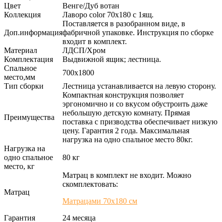
Цвет
Венге/Дуб вотан
Коллекция
Лаворо color 70х180 с 1ящ.
Поставляется в разобранном виде, в
Доп.информация
фабричной упаковке. Инструкция по сборке
входит в комплект.
Материал
ЛДСП/Хром
Комплектация
Выдвижной ящик; лестница.
Спальное
700х1800
место,мм
Тип сборки
Лестница устанавливается на левую сторону.
Компактная конструкция позволяет
эргономично и со вкусом обустроить даже
небольшую детскую комнату. Прямая
Преимущества
поставка с призводства обеспечивает низкую
цену. Гарантия 2 года. Максимальная
нагрузка на одно спальное место 80кг.
Нагрузка на
одно спальное
80 кг
место, кг
Матрац в комплект не входит. Можно
скомплектовать:
Матрац
Матрацами 70х180 см
Гарантия
24 месяца