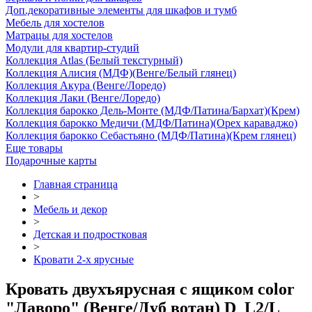
Доп.декоративные элементы для шкафов и тумб
Мебель для хостелов
Матрацы для хостелов
Модули для квартир-студий
Коллекция Atlas (Белый текстурный)
Коллекция Алисия (МДФ)(Венге/Белый глянец)
Коллекция Акура (Венге/Лоредо)
Коллекция Лаки (Венге/Лоредо)
Коллекция барокко Дель-Монте (МДФ/Патина/Бархат)(Крем)
Коллекция барокко Медичи (МДФ/Патина)(Орех караваджо)
Коллекция барокко Себастьяно (МДФ/Патина)(Крем глянец)
Еще товары
Подарочные карты
Главная страница
>
Мебель и декор
>
Детская и подростковая
>
Кровати 2-х ярусные
Кровать двухъярусная с ящиком color
"Лаворо" (Венге/Дуб вотан) D_L2/L