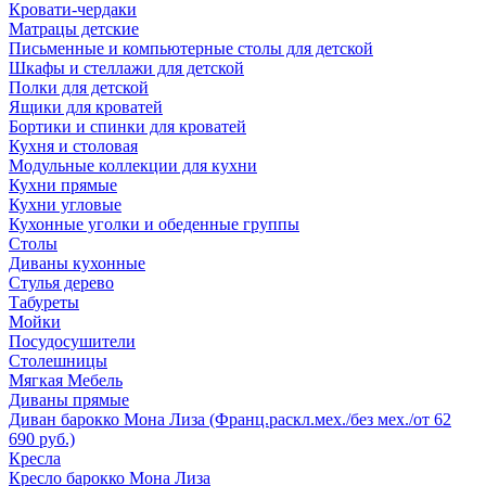
Кровати-чердаки
Матрацы детские
Письменные и компьютерные столы для детской
Шкафы и стеллажи для детской
Полки для детской
Ящики для кроватей
Бортики и спинки для кроватей
Кухня и столовая
Модульные коллекции для кухни
Кухни прямые
Кухни угловые
Кухонные уголки и обеденные группы
Столы
Диваны кухонные
Стулья дерево
Табуреты
Мойки
Посудосушители
Столешницы
Мягкая Мебель
Диваны прямые
Диван барокко Мона Лиза (Франц.раскл.мех./без мех./от 62
690 руб.)
Кресла
Кресло барокко Мона Лиза