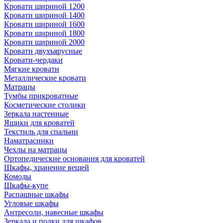
Кровати шириной 1200
Кровати шириной 1400
Кровати шириной 1600
Кровати шириной 1800
Кровати шириной 2000
Кровати двухъярусные
Кровати-чердаки
Мягкие кровати
Металлические кровати
Матрацы
Тумбы прикроватные
Косметические столики
Зеркала настенные
Ящики для кроватей
Текстиль для спальни
Наматрасники
Чехлы на матрацы
Ортопедические основания для кроватей
Шкафы, хранение вещей
Комоды
Шкафы-купе
Распашные шкафы
Угловые шкафы
Антресоли, навесные шкафы
Зеркала и полки для шкафов