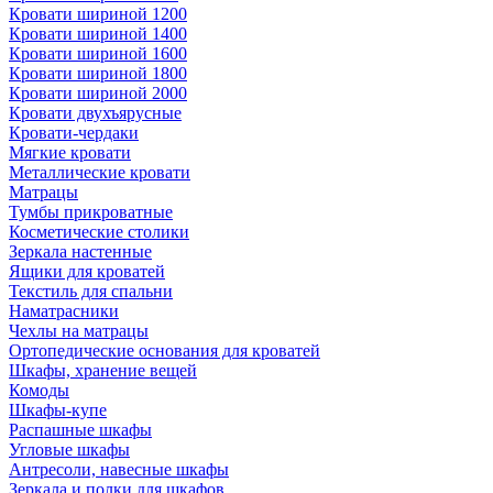
Кровати шириной 1200
Кровати шириной 1400
Кровати шириной 1600
Кровати шириной 1800
Кровати шириной 2000
Кровати двухъярусные
Кровати-чердаки
Мягкие кровати
Металлические кровати
Матрацы
Тумбы прикроватные
Косметические столики
Зеркала настенные
Ящики для кроватей
Текстиль для спальни
Наматрасники
Чехлы на матрацы
Ортопедические основания для кроватей
Шкафы, хранение вещей
Комоды
Шкафы-купе
Распашные шкафы
Угловые шкафы
Антресоли, навесные шкафы
Зеркала и полки для шкафов