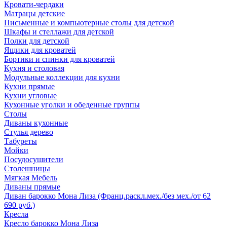
Кровати-чердаки
Матрацы детские
Письменные и компьютерные столы для детской
Шкафы и стеллажи для детской
Полки для детской
Ящики для кроватей
Бортики и спинки для кроватей
Кухня и столовая
Модульные коллекции для кухни
Кухни прямые
Кухни угловые
Кухонные уголки и обеденные группы
Столы
Диваны кухонные
Стулья дерево
Табуреты
Мойки
Посудосушители
Столешницы
Мягкая Мебель
Диваны прямые
Диван барокко Мона Лиза (Франц.раскл.мех./без мех./от 62
690 руб.)
Кресла
Кресло барокко Мона Лиза