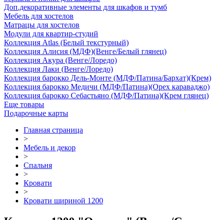
Доп.декоративные элементы для шкафов и тумб
Мебель для хостелов
Матрацы для хостелов
Модули для квартир-студий
Коллекция Atlas (Белый текстурный)
Коллекция Алисия (МДФ)(Венге/Белый глянец)
Коллекция Акура (Венге/Лоредо)
Коллекция Лаки (Венге/Лоредо)
Коллекция барокко Дель-Монте (МДФ/Патина/Бархат)(Крем)
Коллекция барокко Медичи (МДФ/Патина)(Орех караваджо)
Коллекция барокко Себастьяно (МДФ/Патина)(Крем глянец)
Еще товары
Подарочные карты
Главная страница
>
Мебель и декор
>
Спальня
>
Кровати
>
Кровати шириной 1200