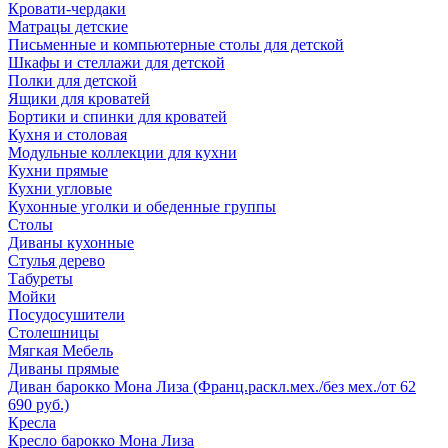
Кровати-чердаки
Матрацы детские
Письменные и компьютерные столы для детской
Шкафы и стеллажи для детской
Полки для детской
Ящики для кроватей
Бортики и спинки для кроватей
Кухня и столовая
Модульные коллекции для кухни
Кухни прямые
Кухни угловые
Кухонные уголки и обеденные группы
Столы
Диваны кухонные
Стулья дерево
Табуреты
Мойки
Посудосушители
Столешницы
Мягкая Мебель
Диваны прямые
Диван барокко Мона Лиза (Франц.раскл.мех./без мех./от 62
690 руб.)
Кресла
Кресло барокко Мона Лиза