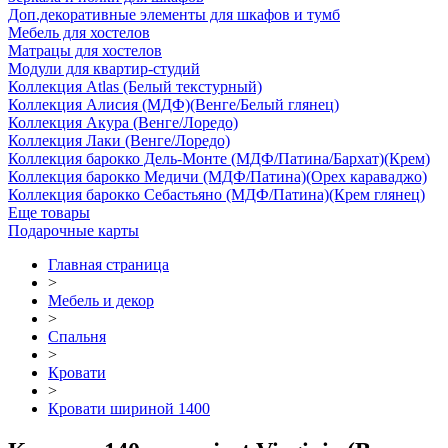
Доп.декоративные элементы для шкафов и тумб
Мебель для хостелов
Матрацы для хостелов
Модули для квартир-студий
Коллекция Atlas (Белый текстурный)
Коллекция Алисия (МДФ)(Венге/Белый глянец)
Коллекция Акура (Венге/Лоредо)
Коллекция Лаки (Венге/Лоредо)
Коллекция барокко Дель-Монте (МДФ/Патина/Бархат)(Крем)
Коллекция барокко Медичи (МДФ/Патина)(Орех караваджо)
Коллекция барокко Себастьяно (МДФ/Патина)(Крем глянец)
Еще товары
Подарочные карты
Главная страница
>
Мебель и декор
>
Спальня
>
Кровати
>
Кровати шириной 1400