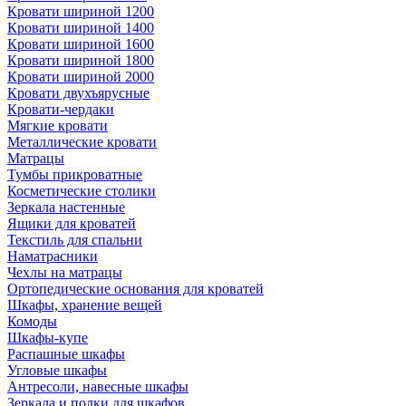
Кровати шириной 1200
Кровати шириной 1400
Кровати шириной 1600
Кровати шириной 1800
Кровати шириной 2000
Кровати двухъярусные
Кровати-чердаки
Мягкие кровати
Металлические кровати
Матрацы
Тумбы прикроватные
Косметические столики
Зеркала настенные
Ящики для кроватей
Текстиль для спальни
Наматрасники
Чехлы на матрацы
Ортопедические основания для кроватей
Шкафы, хранение вещей
Комоды
Шкафы-купе
Распашные шкафы
Угловые шкафы
Антресоли, навесные шкафы
Зеркала и полки для шкафов