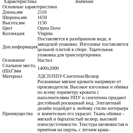
Характеристика
Значение
Основные характеристики
Длина,мм
2110
Ширина,мм
1650
Высота,мм
1150
Цвет
Opera Dove
Коллекция
Virginia
Поставляется в разобранном виде, в
заводской упаковке. Изголовье поставляется
Доп.информация
цельной плитой в сборе. Тщательная
упаковка для транспортировки.
Основание
Настил
Спальное место,
1400х2000
(ШхГ)мм
Материал
ЛДСП/ППУ/Синтепон/Велюр
Роскошные мягкие кровати напрямую от
производителя. Высокое изголовье и обивка
по всему периметру кровати с
наполнителями ППУ и синтепона придают
достойный роскошный вид. Элегантный
дизайн подойдет к любому стилю интерьера
Преимущества
и значительно его украсит. Ткань обивки -
мягкий и бархатистый велюр, высокой
износоусточивости. Текстура шелковистая и
приятная на ощупь, с легким краш–