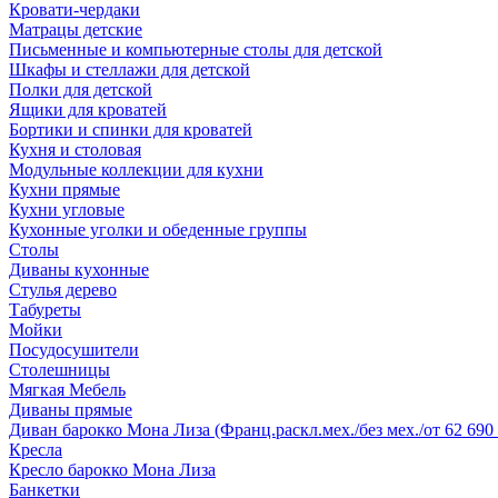
Кровати-чердаки
Матрацы детские
Письменные и компьютерные столы для детской
Шкафы и стеллажи для детской
Полки для детской
Ящики для кроватей
Бортики и спинки для кроватей
Кухня и столовая
Модульные коллекции для кухни
Кухни прямые
Кухни угловые
Кухонные уголки и обеденные группы
Столы
Диваны кухонные
Стулья дерево
Табуреты
Мойки
Посудосушители
Столешницы
Мягкая Мебель
Диваны прямые
Диван барокко Мона Лиза (Франц.раскл.мех./без мех./от 62 690 
Кресла
Кресло барокко Мона Лиза
Банкетки