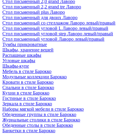
Стол письменный 2,0 grand Лаворо
Стол письменный 2,2 grand tre Лаворо
Стол письменный plus Лаворо
Стол письменный для двоих Лаворо
Стол письменный со стеллажом Лаворо левый/правый
Стол письменный угловой L Лаворо левый/правый
Стол письменный угловой step Лаворо левый/правый
Стол письменный угловой Лаворо левый/правый
Тумбы прикроватные
Шкафы, хранение вещей
Распашные шкафы
Угловые шкафы
Шкафы-купе
Мебель в стиле Барокко
Модульные коллекции Барокко
Кровати в стиле Барокко
Спальни в стиле Барокко
Кухни в стиле Барокко
Гостиные в стиле Барокко
Зеркала в стиле Барокко
Наборы мягкой мебели в стиле Барокко
Обеденные группы в стиле Барокко
Журнальные столики в стиле Барокко
Обеденные столы в стиле Барокко
Банкетки в стиле Барокко