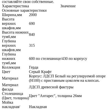
составляйте свои собственные.
Характеристика
Значение
Основные характеристики
Ширина,мм
2000
Высота
верхних
690
шкафов,мм
Высота нижних
840
тумб,мм
Глубина
верхних
315
шкафов,мм
Глубина
нижних
600 по стелешнице/430 по корпусу
тумб,мм
Коллекция
Герда
Цвет
Серый Крафт
Корпус: ЛДСП Белый на регулируемой опоре
Материал
(H100) с приставным цоколем на клипсах.
Материал
ЛДСП древесной фактуры
фасада
Столешница
Цвет "Антарес", толщина 26мм
(Цвет, толщина)
Мойка
накладная/
Накладная