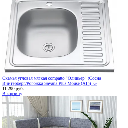
Скамья угловая мягкая compatto "Оливьер" (Сосна
Винтерберг/Рогожка Savana Plus Mouse (AT)) -G
11 290 руб.
В корзину