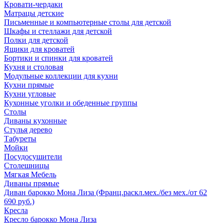
Кровати-чердаки
Матрацы детские
Письменные и компьютерные столы для детской
Шкафы и стеллажи для детской
Полки для детской
Ящики для кроватей
Бортики и спинки для кроватей
Кухня и столовая
Модульные коллекции для кухни
Кухни прямые
Кухни угловые
Кухонные уголки и обеденные группы
Столы
Диваны кухонные
Стулья дерево
Табуреты
Мойки
Посудосушители
Столешницы
Мягкая Мебель
Диваны прямые
Диван барокко Мона Лиза (Франц.раскл.мех./без мех./от 62
690 руб.)
Кресла
Кресло барокко Мона Лиза