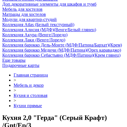
Доп.декоративные элементы для шкафов и тумб
Мебель для хостелов
Матрацы для хостелов
Модули для квартир-студий
Коллекция Atlas (Белый текстурный)
Коллекция Алисия (МДФ)(Венге/Белый глянец)
Коллекция Акура (Венге/Лоредо)
Коллекция Лаки (Венге/Лоредо)
Коллекция барокко Дель-Монте (МДФ/Патина/Бархат)(Крем)
Коллекция барокко Медичи (МДФ/Патина)(Орех караваджо)
Коллекция барокко Себастьяно (МДФ/Патина)(Крем глянец)
Еще товары
Подарочные карты
Главная страница
>
Мебель и декор
>
Кухня и столовая
>
Кухни прямые
Кухня 2,0 "Герда" (Серый Крафт)
/Gnt/Ep/3