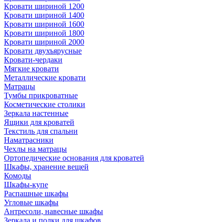
Кровати шириной 1200
Кровати шириной 1400
Кровати шириной 1600
Кровати шириной 1800
Кровати шириной 2000
Кровати двухъярусные
Кровати-чердаки
Мягкие кровати
Металлические кровати
Матрацы
Тумбы прикроватные
Косметические столики
Зеркала настенные
Ящики для кроватей
Текстиль для спальни
Наматрасники
Чехлы на матрацы
Ортопедические основания для кроватей
Шкафы, хранение вещей
Комоды
Шкафы-купе
Распашные шкафы
Угловые шкафы
Антресоли, навесные шкафы
Зеркала и полки для шкафов