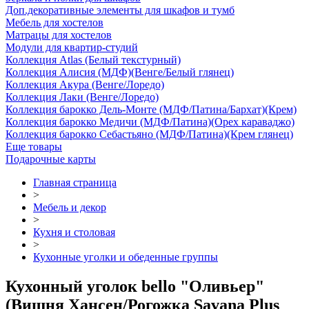
Доп.декоративные элементы для шкафов и тумб
Мебель для хостелов
Матрацы для хостелов
Модули для квартир-студий
Коллекция Atlas (Белый текстурный)
Коллекция Алисия (МДФ)(Венге/Белый глянец)
Коллекция Акура (Венге/Лоредо)
Коллекция Лаки (Венге/Лоредо)
Коллекция барокко Дель-Монте (МДФ/Патина/Бархат)(Крем)
Коллекция барокко Медичи (МДФ/Патина)(Орех караваджо)
Коллекция барокко Себастьяно (МДФ/Патина)(Крем глянец)
Еще товары
Подарочные карты
Главная страница
>
Мебель и декор
>
Кухня и столовая
>
Кухонные уголки и обеденные группы
Кухонный уголок bello "Оливьер"
(Вишня Хансен/Рогожка Savana Plus