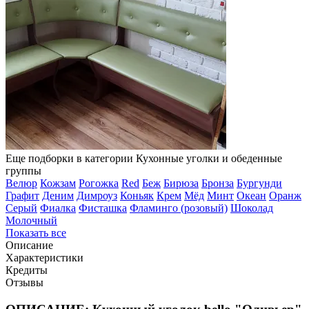
Еще подборки в категории Кухонные уголки и обеденные
группы
Велюр
Кожзам
Рогожка
Red
Беж
Бирюза
Бронза
Бургунди
Графит
Деним
Димроуз
Коньяк
Крем
Мёд
Минт
Океан
Оранж
Серый
Фиалка
Фисташка
Фламинго (розовый)
Шоколад
Молочный
Показать все
Описание
Характеристики
Кредиты
Отзывы