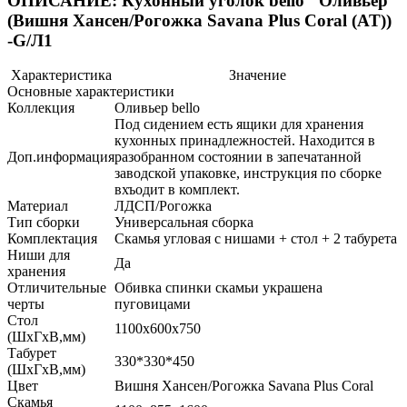
ОПИСАНИЕ: Кухонный уголок bello "Оливьер"
(Вишня Хансен/Рогожка Savana Plus Coral (AT))
-G/Л1
Характеристика
Значение
Основные характеристики
Коллекция
Оливьер bello
Под сидением есть ящики для хранения
кухонных принадлежностей. Находится в
Доп.информация
разобранном состоянии в запечатанной
заводской упаковке, инструкция по сборке
вхъодит в комплект.
Материал
ЛДСП/Рогожка
Тип сборки
Универсальная сборка
Комплектация
Скамья угловая с нишами + стол + 2 табурета
Ниши для
Да
хранения
Отличительные
Обивка спинки скамьи украшена
черты
пуговицами
Стол
1100х600х750
(ШхГхВ,мм)
Табурет
330*330*450
(ШхГхВ,мм)
Цвет
Вишня Хансен/Рогожка Savana Plus Coral
Скамья