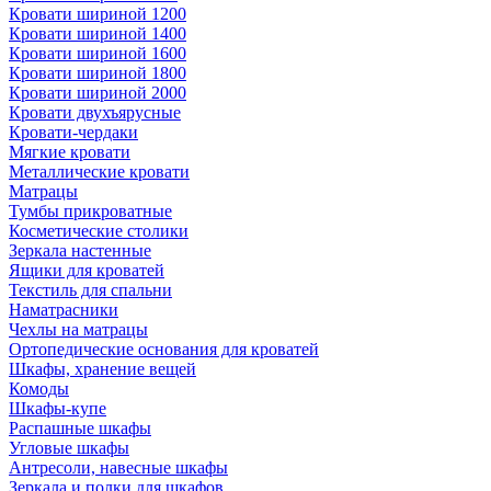
Кровати шириной 1200
Кровати шириной 1400
Кровати шириной 1600
Кровати шириной 1800
Кровати шириной 2000
Кровати двухъярусные
Кровати-чердаки
Мягкие кровати
Металлические кровати
Матрацы
Тумбы прикроватные
Косметические столики
Зеркала настенные
Ящики для кроватей
Текстиль для спальни
Наматрасники
Чехлы на матрацы
Ортопедические основания для кроватей
Шкафы, хранение вещей
Комоды
Шкафы-купе
Распашные шкафы
Угловые шкафы
Антресоли, навесные шкафы
Зеркала и полки для шкафов