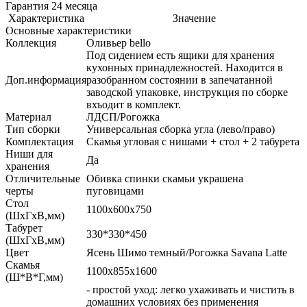
Гарантия 24 месяца
Характеристика
Значение
Основные характеристики
Коллекция
Оливьер bello
Под сидением есть ящики для хранения
кухонных принадлежностей. Находится в
Доп.информация
разобранном состоянии в запечатанной
заводской упаковке, инструкция по сборке
вхъодит в комплект.
Материал
ЛДСП/Рогожка
Тип сборки
Универсальная сборка угла (лево/право)
Комплектация
Скамья угловая с нишами + стол + 2 табурета
Ниши для
Да
хранения
Отличительные
Обивка спинки скамьи украшена
черты
пуговицами
Стол
1100х600х750
(ШхГхВ,мм)
Табурет
330*330*450
(ШхГхВ,мм)
Цвет
Ясень Шимо темный/Рогожка Savana Latte
Скамья
1100х855х1600
(Ш*В*Г,мм)
- простой уход: легко ухаживать и чистить в
домашних условиях без применения