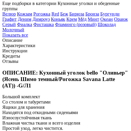
Еще подборки в категории Кухонные уголки и обеденные
группы
Велюр
Кожзам
Рогожка
Red
Беж
Бирюза
Бронза
Бургунди
Графит
Деним
Димроуз
Коньяк
Крем
Мёд
Минт
Океан
Оранж
Серый
Фиалка
Фисташка
Фламинго (розовый)
Шоколад
Молочный
Показать все
Описание
Характеристики
Инструкции
Кредиты
Отзывы
ОПИСАНИЕ: Кухонный уголок bello "Оливьер"
(Ясень Шимо темный/Рогожка Savana Latte
(AT)) -G/Л1
Большой комплект
Со столом и табуретами
Ящики для хранения
Находятся под откидными сиденьями
Износоустойчивая ткань
Влажная чистка ткани и всего изделия
Простой уход, легко чистится.