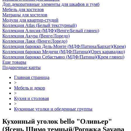
Доп.декоративные элементы для шкафов и тумб
Мебель для хостелов
Матрацы для хостелов
Модули для квартир-студий
Коллекция Atlas (Белый текстурный)
Коллекция Алисия (МДФ)(Венге/Белый глянец)
Коллекция Акура (Венге/Лоредо)
Коллекция Лаки (Венге/Лоредо)
Коллекция барокко Дель-Монте (МДФ/Патина/Бархат)(Крем)
Коллекция барокко Медичи (МДФ/Патина)(Орех караваджо)
Коллекция барокко Себастьяно (МДФ/Патина)(Крем глянец)
Еще товары
Подарочные карты
Главная страница
>
Мебель и декор
>
Кухня и столовая
>
Кухонные уголки и обеденные группы
Кухонный уголок bello "Оливьер"
(Ясень Шимо темный/Рогожка Savana