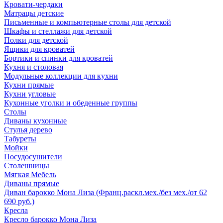
Кровати-чердаки
Матрацы детские
Письменные и компьютерные столы для детской
Шкафы и стеллажи для детской
Полки для детской
Ящики для кроватей
Бортики и спинки для кроватей
Кухня и столовая
Модульные коллекции для кухни
Кухни прямые
Кухни угловые
Кухонные уголки и обеденные группы
Столы
Диваны кухонные
Стулья дерево
Табуреты
Мойки
Посудосушители
Столешницы
Мягкая Мебель
Диваны прямые
Диван барокко Мона Лиза (Франц.раскл.мех./без мех./от 62
690 руб.)
Кресла
Кресло барокко Мона Лиза