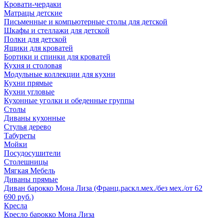
Кровати-чердаки
Матрацы детские
Письменные и компьютерные столы для детской
Шкафы и стеллажи для детской
Полки для детской
Ящики для кроватей
Бортики и спинки для кроватей
Кухня и столовая
Модульные коллекции для кухни
Кухни прямые
Кухни угловые
Кухонные уголки и обеденные группы
Столы
Диваны кухонные
Стулья дерево
Табуреты
Мойки
Посудосушители
Столешницы
Мягкая Мебель
Диваны прямые
Диван барокко Мона Лиза (Франц.раскл.мех./без мех./от 62
690 руб.)
Кресла
Кресло барокко Мона Лиза