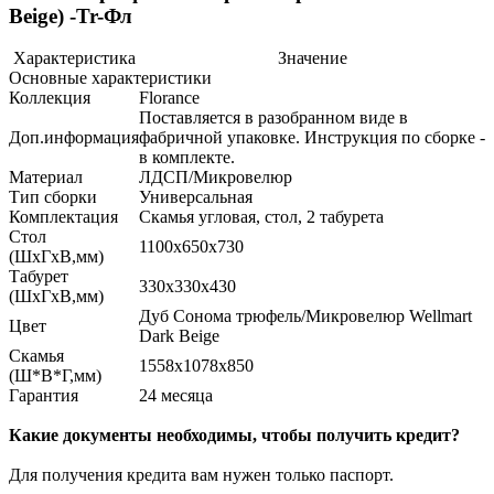
Beige) -Tr-Фл
Характеристика
Значение
Основные характеристики
Коллекция
Florance
Поставляется в разобранном виде в
Доп.информация
фабричной упаковке. Инструкция по сборке -
в комплекте.
Материал
ЛДСП/Микровелюр
Тип сборки
Универсальная
Комплектация
Скамья угловая, стол, 2 табурета
Стол
1100х650х730
(ШхГхВ,мм)
Табурет
330х330х430
(ШхГхВ,мм)
Дуб Сонома трюфель/Микровелюр Wellmart
Цвет
Dark Beige
Скамья
1558х1078х850
(Ш*В*Г,мм)
Гарантия
24 месяца
Какие документы необходимы, чтобы получить кредит?
Для получения кредита вам нужен только паспорт.