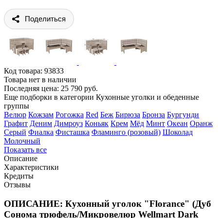
Поделиться
Код товара:
93833
Товара нет в наличии
Последняя цена: 25 790 руб.
Еще подборки в категории Кухонные уголки и обеденные
группы
Велюр
Кожзам
Рогожка
Red
Беж
Бирюза
Бронза
Бургунди
Графит
Деним
Димроуз
Коньяк
Крем
Мёд
Минт
Океан
Оранж
Серый
Фиалка
Фисташка
Фламинго (розовый)
Шоколад
Молочный
Показать все
Описание
Характеристики
Кредиты
Отзывы
ОПИСАНИЕ: Кухонный уголок "Florance" (Дуб
Сонома трюфель/Микровелюр Wellmart Dark