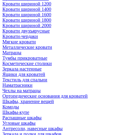
Кровати шириной 1200
Кровати шириной 1400
Кровати шириной 1600
Кровати шириной 1800
Кровати шириной 2000
Кровати двухъярусные
Кровати-чердаки
Мягкие кровати
Металлические кровати
Матрацы
Тумбы прикроватные
Косметические столики
Зеркала настенные
Ящики для кроватей
Текстиль для спальни
Наматрасники
Чехлы на матрацы
Ортопедические основания для кроватей
Шкафы, хранение вещей
Комоды
Шкафы-купе
Распашные шкафы
Угловые шкафы
Антресоли, навесные шкафы
Зеркала и полки для шкафов