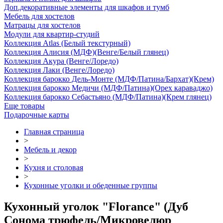
Доп.декоративные элементы для шкафов и тумб
Мебель для хостелов
Матрацы для хостелов
Модули для квартир-студий
Коллекция Atlas (Белый текстурный)
Коллекция Алисия (МДФ)(Венге/Белый глянец)
Коллекция Акура (Венге/Лоредо)
Коллекция Лаки (Венге/Лоредо)
Коллекция барокко Дель-Монте (МДФ/Патина/Бархат)(Крем)
Коллекция барокко Медичи (МДФ/Патина)(Орех караваджо)
Коллекция барокко Себастьяно (МДФ/Патина)(Крем глянец)
Еще товары
Подарочные карты
Главная страница
>
Мебель и декор
>
Кухня и столовая
>
Кухонные уголки и обеденные группы
Кухонный уголок "Florance" (Дуб
Сонома трюфель/Микровелюр