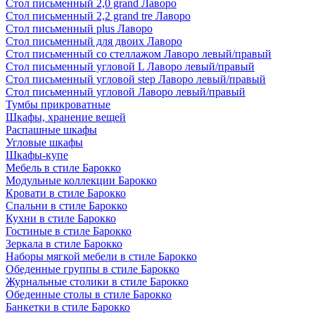
Стол письменный 2,0 grand Лаворо
Стол письменный 2,2 grand tre Лаворо
Стол письменный plus Лаворо
Стол письменный для двоих Лаворо
Стол письменный со стеллажом Лаворо левый/правый
Стол письменный угловой L Лаворо левый/правый
Стол письменный угловой step Лаворо левый/правый
Стол письменный угловой Лаворо левый/правый
Тумбы прикроватные
Шкафы, хранение вещей
Распашные шкафы
Угловые шкафы
Шкафы-купе
Мебель в стиле Барокко
Модульные коллекции Барокко
Кровати в стиле Барокко
Спальни в стиле Барокко
Кухни в стиле Барокко
Гостиные в стиле Барокко
Зеркала в стиле Барокко
Наборы мягкой мебели в стиле Барокко
Обеденные группы в стиле Барокко
Журнальные столики в стиле Барокко
Обеденные столы в стиле Барокко
Банкетки в стиле Барокко