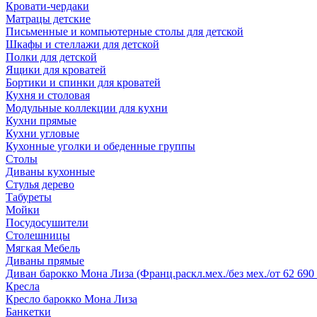
Кровати-чердаки
Матрацы детские
Письменные и компьютерные столы для детской
Шкафы и стеллажи для детской
Полки для детской
Ящики для кроватей
Бортики и спинки для кроватей
Кухня и столовая
Модульные коллекции для кухни
Кухни прямые
Кухни угловые
Кухонные уголки и обеденные группы
Столы
Диваны кухонные
Стулья дерево
Табуреты
Мойки
Посудосушители
Столешницы
Мягкая Мебель
Диваны прямые
Диван барокко Мона Лиза (Франц.раскл.мех./без мех./от 62 690 
Кресла
Кресло барокко Мона Лиза
Банкетки