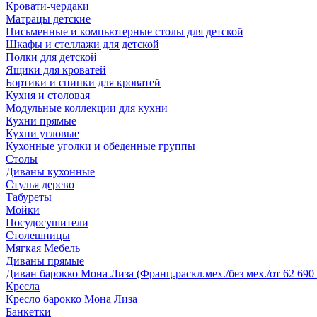
Кровати-чердаки
Матрацы детские
Письменные и компьютерные столы для детской
Шкафы и стеллажи для детской
Полки для детской
Ящики для кроватей
Бортики и спинки для кроватей
Кухня и столовая
Модульные коллекции для кухни
Кухни прямые
Кухни угловые
Кухонные уголки и обеденные группы
Столы
Диваны кухонные
Стулья дерево
Табуреты
Мойки
Посудосушители
Столешницы
Мягкая Мебель
Диваны прямые
Диван барокко Мона Лиза (Франц.раскл.мех./без мех./от 62 690 
Кресла
Кресло барокко Мона Лиза
Банкетки