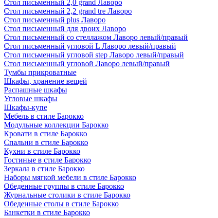
Стол письменный 2,0 grand Лаворо
Стол письменный 2,2 grand tre Лаворо
Стол письменный plus Лаворо
Стол письменный для двоих Лаворо
Стол письменный со стеллажом Лаворо левый/правый
Стол письменный угловой L Лаворо левый/правый
Стол письменный угловой step Лаворо левый/правый
Стол письменный угловой Лаворо левый/правый
Тумбы прикроватные
Шкафы, хранение вещей
Распашные шкафы
Угловые шкафы
Шкафы-купе
Мебель в стиле Барокко
Модульные коллекции Барокко
Кровати в стиле Барокко
Спальни в стиле Барокко
Кухни в стиле Барокко
Гостиные в стиле Барокко
Зеркала в стиле Барокко
Наборы мягкой мебели в стиле Барокко
Обеденные группы в стиле Барокко
Журнальные столики в стиле Барокко
Обеденные столы в стиле Барокко
Банкетки в стиле Барокко