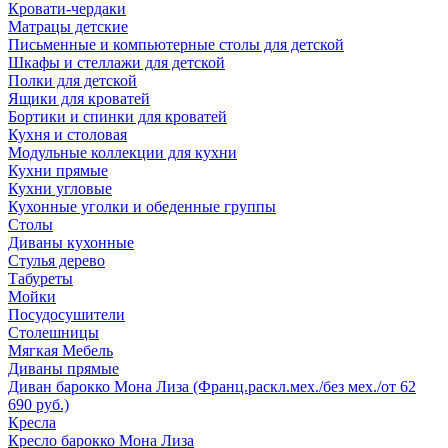
Кровати-чердаки
Матрацы детские
Письменные и компьютерные столы для детской
Шкафы и стеллажи для детской
Полки для детской
Ящики для кроватей
Бортики и спинки для кроватей
Кухня и столовая
Модульные коллекции для кухни
Кухни прямые
Кухни угловые
Кухонные уголки и обеденные группы
Столы
Диваны кухонные
Стулья дерево
Табуреты
Мойки
Посудосушители
Столешницы
Мягкая Мебель
Диваны прямые
Диван барокко Мона Лиза (Франц.раскл.мех./без мех./от 62
690 руб.)
Кресла
Кресло барокко Мона Лиза