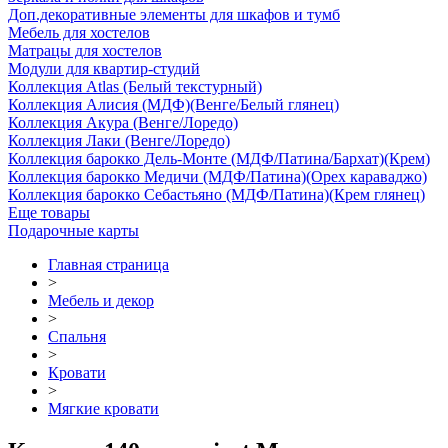
Доп.декоративные элементы для шкафов и тумб
Мебель для хостелов
Матрацы для хостелов
Модули для квартир-студий
Коллекция Atlas (Белый текстурный)
Коллекция Алисия (МДФ)(Венге/Белый глянец)
Коллекция Акура (Венге/Лоредо)
Коллекция Лаки (Венге/Лоредо)
Коллекция барокко Дель-Монте (МДФ/Патина/Бархат)(Крем)
Коллекция барокко Медичи (МДФ/Патина)(Орех караваджо)
Коллекция барокко Себастьяно (МДФ/Патина)(Крем глянец)
Еще товары
Подарочные карты
Главная страница
>
Мебель и декор
>
Спальня
>
Кровати
>
Мягкие кровати