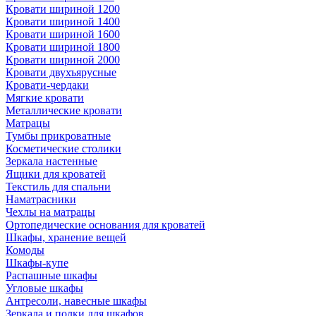
Кровати шириной 1200
Кровати шириной 1400
Кровати шириной 1600
Кровати шириной 1800
Кровати шириной 2000
Кровати двухъярусные
Кровати-чердаки
Мягкие кровати
Металлические кровати
Матрацы
Тумбы прикроватные
Косметические столики
Зеркала настенные
Ящики для кроватей
Текстиль для спальни
Наматрасники
Чехлы на матрацы
Ортопедические основания для кроватей
Шкафы, хранение вещей
Комоды
Шкафы-купе
Распашные шкафы
Угловые шкафы
Антресоли, навесные шкафы
Зеркала и полки для шкафов