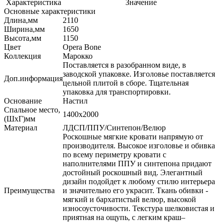
Характеристика
Значение
Основные характеристики
Длина,мм
2110
Ширина,мм
1650
Высота,мм
1150
Цвет
Opera Bone
Коллекция
Марокко
Поставляется в разобранном виде, в
заводской упаковке. Изголовье поставляется
Доп.информация
цельной плитой в сборе. Тщательная
упаковка для транспортировки.
Основание
Настил
Спальное место,
1400х2000
(ШхГ)мм
Материал
ЛДСП/ППУ/Синтепон/Велюр
Роскошные мягкие кровати напрямую от
производителя. Высокое изголовье и обивка
по всему периметру кровати с
наполнителями ППУ и синтепона придают
достойный роскошный вид. Элегантный
дизайн подойдет к любому стилю интерьера
Преимущества
и значительно его украсит. Ткань обивки -
мягкий и бархатистый велюр, высокой
износоусточивости. Текстура шелковистая и
приятная на ощупь, с легким краш–