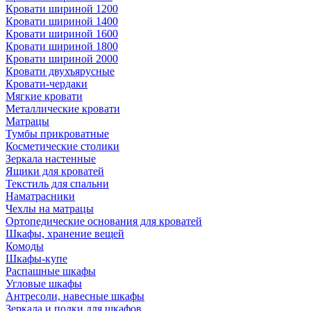
Кровати шириной 1200
Кровати шириной 1400
Кровати шириной 1600
Кровати шириной 1800
Кровати шириной 2000
Кровати двухъярусные
Кровати-чердаки
Мягкие кровати
Металлические кровати
Матрацы
Тумбы прикроватные
Косметические столики
Зеркала настенные
Ящики для кроватей
Текстиль для спальни
Наматрасники
Чехлы на матрацы
Ортопедические основания для кроватей
Шкафы, хранение вещей
Комоды
Шкафы-купе
Распашные шкафы
Угловые шкафы
Антресоли, навесные шкафы
Зеркала и полки для шкафов