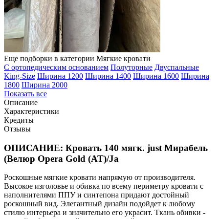
Еще подборки в категории Мягкие кровати
С ортопедическим основанием
Полуторные
Двуспальные
King-Size
Ширина 1200
Ширина 1400
Ширина 1600
Ширина
1800
Ширина 2000
Показать все
Описание
Характеристики
Кредиты
Отзывы
ОПИСАНИЕ: Кровать 140 мягк. just Мирабель
(Велюр Opera Gold (AT)/Ja
Роскошные мягкие кровати напрямую от производителя.
Высокое изголовье и обивка по всему периметру кровати с
наполнителями ППУ и синтепона придают достойный
роскошный вид. Элегантный дизайн подойдет к любому
стилю интерьера и значительно его украсит. Ткань обивки -