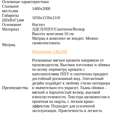
Основные характеристики
Спальное
1400х2000
место,мм
Габариты
1650х1150х2110
(ШхВхГ),мм
Основание
Настил
Материал
ЛДСП/ППУ/Синтепон/Велюр
Высота залегания 10 см
Матрац в комплект не входит. Можно
скомплектовать:
Матрац
Матрацами 140х200
Роскошные мягкие кровати напрямую от
производителя. Высокое изголовье и обивка
по всему периметру кровати с
наполнителями ППУ и синтепона придают
достойный роскошный вид. Элегантный
дизайн подойдет к любому стилю интерьера
Преимущества
и значительно его украсит. Ткань обивки -
мягкий и бархатистый велюр, высокой
износоусточивости. Текстура шелковистая и
приятная на ощупь, с легким краш–
эффектом. Подходит для усиленной
эксплуатации. Практичность и легкость