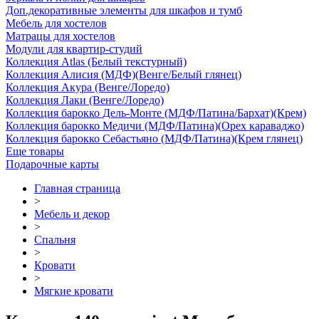
Доп.декоративные элементы для шкафов и тумб
Мебель для хостелов
Матрацы для хостелов
Модули для квартир-студий
Коллекция Atlas (Белый текстурный)
Коллекция Алисия (МДФ)(Венге/Белый глянец)
Коллекция Акура (Венге/Лоредо)
Коллекция Лаки (Венге/Лоредо)
Коллекция барокко Дель-Монте (МДФ/Патина/Бархат)(Крем)
Коллекция барокко Медичи (МДФ/Патина)(Орех караваджо)
Коллекция барокко Себастьяно (МДФ/Патина)(Крем глянец)
Еще товары
Подарочные карты
Главная страница
>
Мебель и декор
>
Спальня
>
Кровати
>
Мягкие кровати