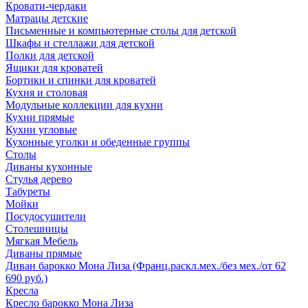
Кровати-чердаки
Матрацы детские
Письменные и компьютерные столы для детской
Шкафы и стеллажи для детской
Полки для детской
Ящики для кроватей
Бортики и спинки для кроватей
Кухня и столовая
Модульные коллекции для кухни
Кухни прямые
Кухни угловые
Кухонные уголки и обеденные группы
Столы
Диваны кухонные
Стулья дерево
Табуреты
Мойки
Посудосушители
Столешницы
Мягкая Мебель
Диваны прямые
Диван барокко Мона Лиза (Франц.раскл.мех./без мех./от 62
690 руб.)
Кресла
Кресло барокко Мона Лиза