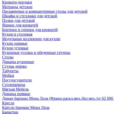
Кровати-чердаки
Матрацы детские
Письменные и компьютерные столы для детской
Шкафы и стеллажи для детской
Полки для детской
Ящики для кроватей
Бортики и спинки для кроватей
Кухня и столовая
Модульные коллекции для кухни
Кухни прямые
Кухни угловые
Кухонные уголки и обеденные группы
Столы
Диваны кухонные
Стулья дерево
Табуреты
Мойки
Посудосушители
Столешницы
Мягкая Мебель
Диваны прямые
Диван барокко Мона Лиза (Франц.раскл.мех./без мех./от 62 690 
Кресла
Кресло барокко Мона Лиза
Банкетки