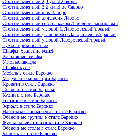
Стол письменный 2,0 grand Лаворо
Стол письменный 2,2 grand tre Лаворо
Стол письменный plus Лаворо
Стол письменный для двоих Лаворо
Стол письменный со стеллажом Лаворо левый/правый
Стол письменный угловой L Лаворо левый/правый
Стол письменный угловой step Лаворо левый/правый
Стол письменный угловой Лаворо левый/правый
Тумбы прикроватные
Шкафы, хранение вещей
Распашные шкафы
Угловые шкафы
Шкафы-купе
Мебель в стиле Барокко
Модульные коллекции Барокко
Кровати в стиле Барокко
Спальни в стиле Барокко
Кухни в стиле Барокко
Гостиные в стиле Барокко
Зеркала в стиле Барокко
Наборы мягкой мебели в стиле Барокко
Обеденные группы в стиле Барокко
Журнальные столики в стиле Барокко
Обеденные столы в стиле Барокко
Банкетки в стиле Барокко