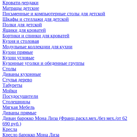
Кровати-чердаки
Матрацы детские
Письменные и компьютерные столы для детской
Шкафы и стеллажи для детской
Полки для детской
Ящики для кроватей
Бортики и спинки для кроватей
Кухня и столовая
Модульные коллекции для кухни
Кухни прямые
Кухни угловые
Кухонные уголки и обеденные группы
Столы
Диваны кухонные
Стулья дерево
Табуреты
Мойки
Посудосушители
Столешницы
Мягкая Мебель
Диваны прямые
Диван барокко Мона Лиза (Франц.раскл.мех./без мех./от 62
690 руб.)
Кресла
Кресло барокко Мона Лиза