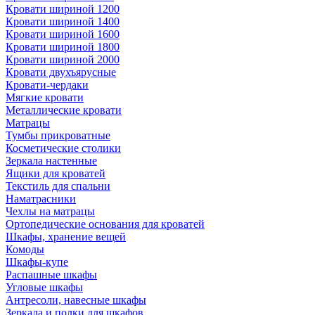
Кровати шириной 1200
Кровати шириной 1400
Кровати шириной 1600
Кровати шириной 1800
Кровати шириной 2000
Кровати двухъярусные
Кровати-чердаки
Мягкие кровати
Металлические кровати
Матрацы
Тумбы прикроватные
Косметические столики
Зеркала настенные
Ящики для кроватей
Текстиль для спальни
Наматрасники
Чехлы на матрацы
Ортопедические основания для кроватей
Шкафы, хранение вещей
Комоды
Шкафы-купе
Распашные шкафы
Угловые шкафы
Антресоли, навесные шкафы
Зеркала и полки для шкафов