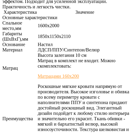
эффектом. Подходит для усиленной эксплуатации.
Практичность и легкость чистки.
Характеристика
Значение
Основные характеристики
Спальное
1600х2000
место,мм
Габариты
1850х1150х2110
(ШхВхГ),мм
Основание
Настил
Материал
ЛДСП/ППУ/Синтепон/Велюр
Высота залегания 10 см
Матрац в комплект не входит. Можно
скомплектовать:
Матрац
Матрацами 160х200
Роскошные мягкие кровати напрямую от
производителя. Высокое изголовье и обивка
по всему периметру кровати с
наполнителями ППУ и синтепона придают
достойный роскошный вид. Элегантный
дизайн подойдет к любому стилю интерьера
Преимущества
и значительно его украсит. Ткань обивки -
мягкий и бархатистый велюр, высокой
износоусточивости. Текстура шелковистая и