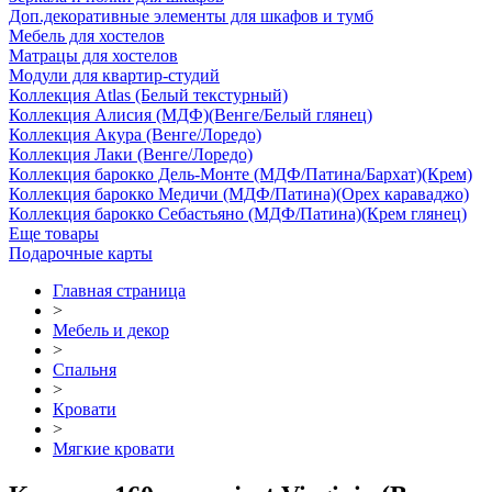
Доп.декоративные элементы для шкафов и тумб
Мебель для хостелов
Матрацы для хостелов
Модули для квартир-студий
Коллекция Atlas (Белый текстурный)
Коллекция Алисия (МДФ)(Венге/Белый глянец)
Коллекция Акура (Венге/Лоредо)
Коллекция Лаки (Венге/Лоредо)
Коллекция барокко Дель-Монте (МДФ/Патина/Бархат)(Крем)
Коллекция барокко Медичи (МДФ/Патина)(Орех караваджо)
Коллекция барокко Себастьяно (МДФ/Патина)(Крем глянец)
Еще товары
Подарочные карты
Главная страница
>
Мебель и декор
>
Спальня
>
Кровати
>
Мягкие кровати