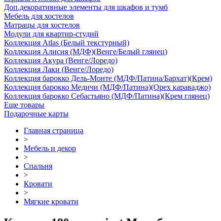
Доп.декоративные элементы для шкафов и тумб
Мебель для хостелов
Матрацы для хостелов
Модули для квартир-студий
Коллекция Atlas (Белый текстурный)
Коллекция Алисия (МДФ)(Венге/Белый глянец)
Коллекция Акура (Венге/Лоредо)
Коллекция Лаки (Венге/Лоредо)
Коллекция барокко Дель-Монте (МДФ/Патина/Бархат)(Крем)
Коллекция барокко Медичи (МДФ/Патина)(Орех караваджо)
Коллекция барокко Себастьяно (МДФ/Патина)(Крем глянец)
Еще товары
Подарочные карты
Главная страница
>
Мебель и декор
>
Спальня
>
Кровати
>
Мягкие кровати