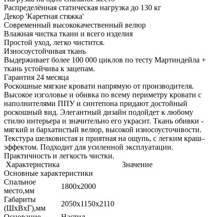
Распределённая статическая нагрузка до 130 кг
Декор 'Каретная стяжка'
Современный высококачественный велюр
Влажная чистка ткани и всего изделия
Простой уход, легко чистится.
Износоустойчивая ткань
Выдерживает более 100 000 циклов по тесту Мартиндейла +
ткань устойчива к зацепам.
Гарантия 24 месяца
Роскошные мягкие кровати напрямую от производителя.
Высокое изголовье и обивка по всему периметру кровати с
наполнителями ППУ и синтепона придают достойный
роскошный вид. Элегантный дизайн подойдет к любому
стилю интерьера и значительно его украсит. Ткань обивки -
мягкий и бархатистый велюр, высокой износоусточивости.
Текстура шелковистая и приятная на ощупь, с легким краш–
эффектом. Подходит для усиленной эксплуатации.
Практичность и легкость чистки.
Характеристика
Значение
Основные характеристики
Спальное
1800х2000
место,мм
Габариты
2050х1150х2110
(ШхВхГ),мм
Основание
Настил