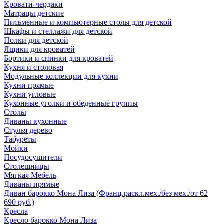
Кровати-чердаки
Матрацы детские
Письменные и компьютерные столы для детской
Шкафы и стеллажи для детской
Полки для детской
Ящики для кроватей
Бортики и спинки для кроватей
Кухня и столовая
Модульные коллекции для кухни
Кухни прямые
Кухни угловые
Кухонные уголки и обеденные группы
Столы
Диваны кухонные
Стулья дерево
Табуреты
Мойки
Посудосушители
Столешницы
Мягкая Мебель
Диваны прямые
Диван барокко Мона Лиза (Франц.раскл.мех./без мех./от 62
690 руб.)
Кресла
Кресло барокко Мона Лиза