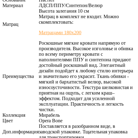
Материал
ЛДСП/ППУ/Синтепон/Велюр
Высота залегания 10 см
Матрац в комплект не входит. Можно
скомплектовать:
Матрац
Матрацами 180х200
Роскошные мягкие кровати напрямую от
производителя. Высокое изголовье и обивка
по всему периметру кровати с
наполнителями ППУ и синтепона придают
достойный роскошный вид. Элегантный
дизайн подойдет к любому стилю интерьера
Преимущества
и значительно его украсит. Ткань обивки -
мягкий и бархатистый велюр, высокой
износоусточивости. Текстура шелковистая и
приятная на ощупь, с легким краш–
эффектом. Подходит для усиленной
эксплуатации. Практичность и легкость
чистки.
Коллекция
Мирабель
Цвет
Opera Bone
Поставляется в разобранном виде, в
Доп.информация
заводской упаковке. Тщательная упаковка
для транспортировки.