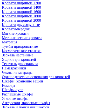
Кровати шириной 1200
Кровати шириной 1400
Кровати шириной 1600
Кровати шириной 1800
Кровати шириной 2000
Кровати двухъярусные
Кровати-чердаки
Мягкие кровати
Металлические кровати
Матрацы
Тумбы прикроватные
Косметические столики
Зеркала настенные
Ящики для кроватей
Текстиль для спальни
Наматрасники
Чехлы на матрацы
Ортопедические основания для кроватей
Шкафы, хранение вещей
Комоды
Шкафы-купе
Распашные шкафы
Угловые шкафы
Антресоли, навесные шкафы
Зеркала и полки для шкафов