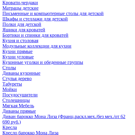
Кровати-чердаки
Матрацы детские
Письменные и компьютерные столы для детской
Шкафы и стеллажи для детской
Полки для детской
Ящики для кроватей
Бортики и спинки для кроватей
Кухня и столовая
Модульные коллекции для кухни
Кухни прямые
Кухни угловые
Кухонные уголки и обеденные группы
Столы
Диваны кухонные
Стулья дерево
Табуреты
Мойки
Посудосушители
Столешницы
Мягкая Мебель
Диваны прямые
Диван барокко Мона Лиза (Франц.раскл.мех./без мех./от 62
690 руб.)
Кресла
Кресло барокко Мона Лиза