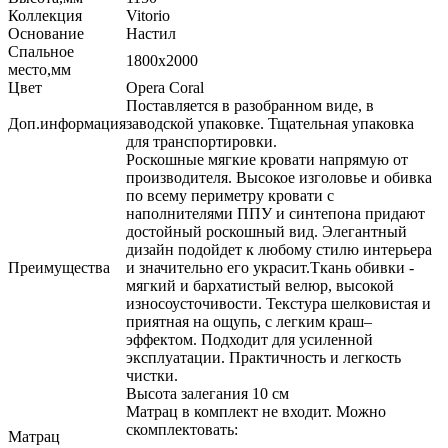
Коллекция
Vitorio
Основание
Настил
Спальное
1800х2000
место,мм
Цвет
Opera Coral
Поставляется в разобранном виде, в
Доп.информация
заводской упаковке. Тщательная упаковка
для транспортировки.
Роскошные мягкие кровати напрямую от
производителя. Высокое изголовье и обивка
по всему периметру кровати с
наполнителями ППУ и синтепона придают
достойный роскошный вид. Элегантный
дизайн подойдет к любому стилю интерьера
Преимущества
и значительно его украсит.Ткань обивки -
мягкий и бархатистый велюр, высокой
износоусточивости. Текстура шелковистая и
приятная на ощупь, с легким краш–
эффектом. Подходит для усиленной
эксплуатации. Практичность и легкость
чистки.
Высота залегания 10 см
Матрац в комплект не входит. Можно
скомплектовать:
Матрац