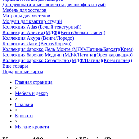
Доп.декоративные элементы для шкафов и тумб
Мебель для хостелов
Матрацы для хостелов
Модули для квартир-студий
Коллекция Atlas (Белый текстурный)
Коллекция Алисия (МДФ)(Венге/Белый глянец)
Коллекция Акура (Венге/Лоредо)
Коллекция Лаки (Венге/Лоредо)
Коллекция барокко Дель-Монте (МДФ/Патина/Бархат)(Крем)
Коллекция барокко Медичи (МДФ/Патина)(Орех караваджо)
Коллекция барокко Себастьяно (МДФ/Патина)(Крем глянец)
Еще товары
Подарочные карты
Главная страница
>
Мебель и декор
>
Спальня
>
Кровати
>
Мягкие кровати