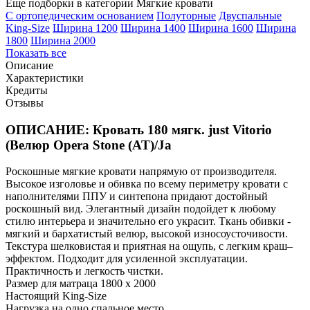
Еще подборки в категории Мягкие кровати
С ортопедическим основанием
Полуторные
Двуспальные
King-Size
Ширина 1200
Ширина 1400
Ширина 1600
Ширина
1800
Ширина 2000
Показать все
Описание
Характеристики
Кредиты
Отзывы
ОПИСАНИЕ: Кровать 180 мягк. just Vitorio
(Велюр Opera Stone (AT)/Ja
Роскошные мягкие кровати напрямую от производителя.
Высокое изголовье и обивка по всему периметру кровати с
наполнителями ППУ и синтепона придают достойный
роскошный вид. Элегантный дизайн подойдет к любому
стилю интерьера и значительно его украсит. Ткань обивки -
мягкий и бархатистый велюр, высокой износоусточивости.
Текстура шелковистая и приятная на ощупь, с легким краш–
эффектом. Подходит для усиленной эксплуатации.
Практичность и легкость чистки.
Размер для матраца 1800 x 2000
Настоящий King-Size
Нагрузка на одно спальное место