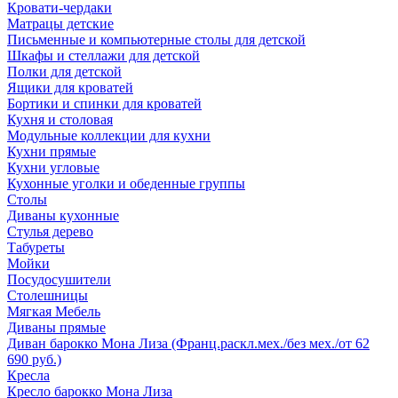
Кровати-чердаки
Матрацы детские
Письменные и компьютерные столы для детской
Шкафы и стеллажи для детской
Полки для детской
Ящики для кроватей
Бортики и спинки для кроватей
Кухня и столовая
Модульные коллекции для кухни
Кухни прямые
Кухни угловые
Кухонные уголки и обеденные группы
Столы
Диваны кухонные
Стулья дерево
Табуреты
Мойки
Посудосушители
Столешницы
Мягкая Мебель
Диваны прямые
Диван барокко Мона Лиза (Франц.раскл.мех./без мех./от 62
690 руб.)
Кресла
Кресло барокко Мона Лиза