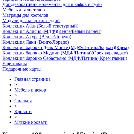
Доп.декоративные элементы для шкафов и тумб
Мебель для хостелов
Матрацы для хостелов
Модули для квартир-студий
Коллекция Atlas (Белый текстурный)
Коллекция Алисия (МДФ)(Венге/Белый глянец)
Коллекция Акура (Венге/Лоредо)
Коллекция Лаки (Венге/Лоредо)
Коллекция барокко Дель-Монте (МДФ/Патина/Бархат)(Крем)
Коллекция барокко Медичи (МДФ/Патина)(Орех караваджо)
Коллекция барокко Себастьяно (МДФ/Патина)(Крем глянец)
Еще товары
Подарочные карты
Главная страница
>
Мебель и декор
>
Спальня
>
Кровати
>
Мягкие кровати