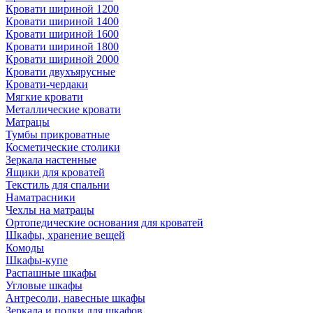
Кровати шириной 1200
Кровати шириной 1400
Кровати шириной 1600
Кровати шириной 1800
Кровати шириной 2000
Кровати двухъярусные
Кровати-чердаки
Мягкие кровати
Металлические кровати
Матрацы
Тумбы прикроватные
Косметические столики
Зеркала настенные
Ящики для кроватей
Текстиль для спальни
Наматрасники
Чехлы на матрацы
Ортопедические основания для кроватей
Шкафы, хранение вещей
Комоды
Шкафы-купе
Распашные шкафы
Угловые шкафы
Антресоли, навесные шкафы
Зеркала и полки для шкафов