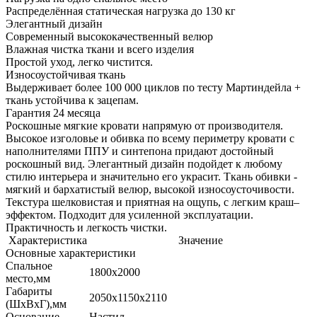
Распределённая статическая нагрузка до 130 кг
Элегантный дизайн
Современный высококачественный велюр
Влажная чистка ткани и всего изделия
Простой уход, легко чистится.
Износоустойчивая ткань
Выдерживает более 100 000 циклов по тесту Мартиндейла +
ткань устойчива к зацепам.
Гарантия 24 месяца
Роскошные мягкие кровати напрямую от производителя.
Высокое изголовье и обивка по всему периметру кровати с
наполнителями ППУ и синтепона придают достойный
роскошный вид. Элегантный дизайн подойдет к любому
стилю интерьера и значительно его украсит. Ткань обивки -
мягкий и бархатистый велюр, высокой износоусточивости.
Текстура шелковистая и приятная на ощупь, с легким краш–
эффектом. Подходит для усиленной эксплуатации.
Практичность и легкость чистки.
Характеристика
Значение
Основные характеристики
Спальное
1800х2000
место,мм
Габариты
2050х1150х2110
(ШхВхГ),мм
Основание
Настил