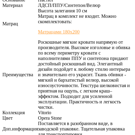
Материал
ЛДСП/ППУ/Синтепон/Велюр
Высота залегания 10 см
Матрац в комплект не входит. Можно
скомплектовать:
Матрац
Матрацами 180х200
Роскошные мягкие кровати напрямую от
производителя. Высокое изголовье и обивка
по всему периметру кровати с
наполнителями ППУ и синтепона придают
достойный роскошный вид. Элегантный
дизайн подойдет к любому стилю интерьера
Преимущества
и значительно его украсит. Ткань обивки -
мягкий и бархатистый велюр, высокой
износоусточивости. Текстура шелковистая и
приятная на ощупь, с легким краш–
эффектом. Подходит для усиленной
эксплуатации. Практичность и легкость
чистки.
Коллекция
Vitorio
Цвет
Opera Stone
Поставляется в разобранном виде, в
Доп.информация
заводской упаковке. Тщательная упаковка
для транспортировки.