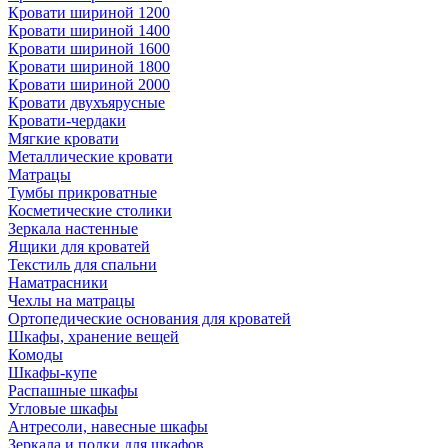
Кровати шириной 1200
Кровати шириной 1400
Кровати шириной 1600
Кровати шириной 1800
Кровати шириной 2000
Кровати двухъярусные
Кровати-чердаки
Мягкие кровати
Металлические кровати
Матрацы
Тумбы прикроватные
Косметические столики
Зеркала настенные
Ящики для кроватей
Текстиль для спальни
Наматрасники
Чехлы на матрацы
Ортопедические основания для кроватей
Шкафы, хранение вещей
Комоды
Шкафы-купе
Распашные шкафы
Угловые шкафы
Антресоли, навесные шкафы
Зеркала и полки для шкафов