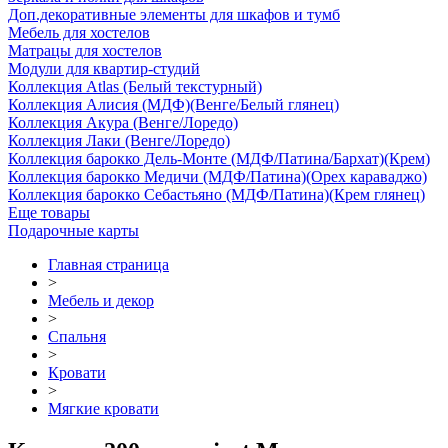
Доп.декоративные элементы для шкафов и тумб
Мебель для хостелов
Матрацы для хостелов
Модули для квартир-студий
Коллекция Atlas (Белый текстурный)
Коллекция Алисия (МДФ)(Венге/Белый глянец)
Коллекция Акура (Венге/Лоредо)
Коллекция Лаки (Венге/Лоредо)
Коллекция барокко Дель-Монте (МДФ/Патина/Бархат)(Крем)
Коллекция барокко Медичи (МДФ/Патина)(Орех караваджо)
Коллекция барокко Себастьяно (МДФ/Патина)(Крем глянец)
Еще товары
Подарочные карты
Главная страница
>
Мебель и декор
>
Спальня
>
Кровати
>
Мягкие кровати