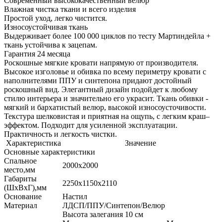
Современный высококачественный велюр
Влажная чистка ткани и всего изделия
Простой уход, легко чистится.
Износоустойчивая ткань
Выдерживает более 100 000 циклов по тесту Мартиндейла +
ткань устойчива к зацепам.
Гарантия 24 месяца
Роскошные мягкие кровати напрямую от производителя.
Высокое изголовье и обивка по всему периметру кровати с
наполнителями ППУ и синтепона придают достойный
роскошный вид. Элегантный дизайн подойдет к любому
стилю интерьера и значительно его украсит. Ткань обивки -
мягкий и бархатистый велюр, высокой износоусточивости.
Текстура шелковистая и приятная на ощупь, с легким краш–
эффектом. Подходит для усиленной эксплуатации.
Практичность и легкость чистки.
Характеристика
Значение
Основные характеристики
Спальное
2000х2000
место,мм
Габариты
2250х1150х2110
(ШхВхГ),мм
Основание
Настил
Материал
ЛДСП/ППУ/Синтепон/Велюр
Высота залегания 10 см