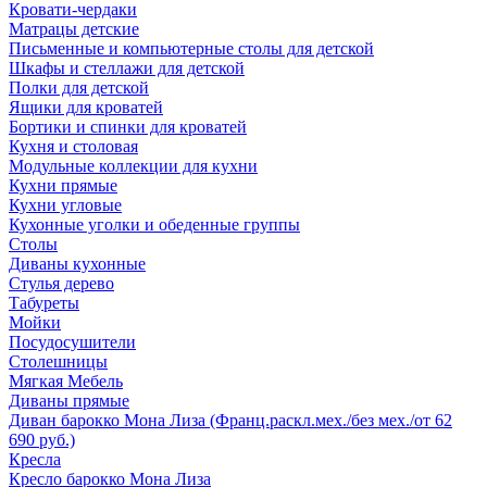
Кровати-чердаки
Матрацы детские
Письменные и компьютерные столы для детской
Шкафы и стеллажи для детской
Полки для детской
Ящики для кроватей
Бортики и спинки для кроватей
Кухня и столовая
Модульные коллекции для кухни
Кухни прямые
Кухни угловые
Кухонные уголки и обеденные группы
Столы
Диваны кухонные
Стулья дерево
Табуреты
Мойки
Посудосушители
Столешницы
Мягкая Мебель
Диваны прямые
Диван барокко Мона Лиза (Франц.раскл.мех./без мех./от 62
690 руб.)
Кресла
Кресло барокко Мона Лиза